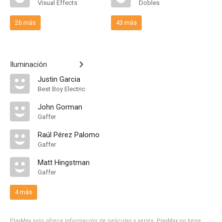
Visual Effects
Dobles
26 más
43 más
Iluminación
Justin Garcia
Best Boy Electric
John Gorman
Gaffer
Raúl Pérez Palomo
Gaffer
Matt Hingstman
Gaffer
4 más
PlayMax solo ofrece información de películas y series, PlayMax no tiene