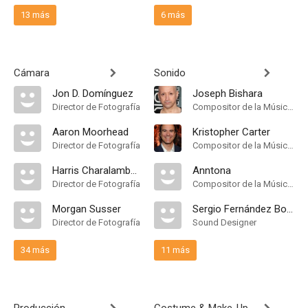
13 más
6 más
Cámara
Sonido
Jon D. Domínguez
Joseph Bishara
Director de Fotografía
Compositor de la Música Original
Aaron Moorhead
Kristopher Carter
Director de Fotografía
Compositor de la Música Original
Harris Charalambous
Anntona
Director de Fotografía
Compositor de la Música Original
Morgan Susser
Sergio Fernández Borrás
Director de Fotografía
Sound Designer
34 más
11 más