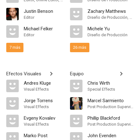
Justin Benson
Zachary Matthews
Editor
Diseño de Producción, Set Designer
Michael Felker
Michele Yu
Editor
Diseño de Producción
7 más
26 más
Efectos Visuales
Equipo
Andres Kluge
Chris Wirth
Visual Effects
Special Effects
Jorge Torrens
Marcel Sarmiento
Visual Effects
Post Production Supervisor
Evgeny Kovalev
Phillip Blackford
Visual Effects
Post Production Supervisor
Marko Post
John Evenden