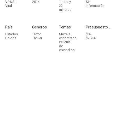
V/H/S:
2014
1 hora y
Sin
Viral
22
información
minutos
País
Géneros
Temas
Presupuesto - Ingresos
Estados
Terror
,
Metraje
$0 -
Unidos
Thriller
encontrado
,
$2.756
Película
de
episodios