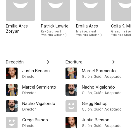
Emilia Ares
Patrick Lawrie
Emilia Ares
Celia K. Mi
Zoryan
Kev (segment
Iris (segment
Grandma (s
"Vicious Circles")
"Vicious Circles")
"Vicious Circ
Dirección
Escritura
Justin Benson
Marcel Sarmiento
Director
Guión, Guión Adaptado
Marcel Sarmiento
Nacho Vigalondo
Director
Guión, Guión Adaptado
Nacho Vigalondo
Gregg Bishop
Director
Guión, Guión Adaptado
Gregg Bishop
Justin Benson
Director
Guión, Guión Adaptado