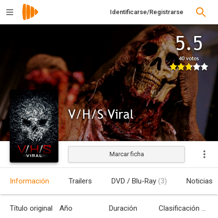
Identificarse/Registrarse
5.5
40 votos
V/H/S Viral
Marcar ficha
Estrenada
Información
Trailers
DVD / Blu-Ray
(3)
Noticias
Título original
Año
Duración
Clasificación por edades