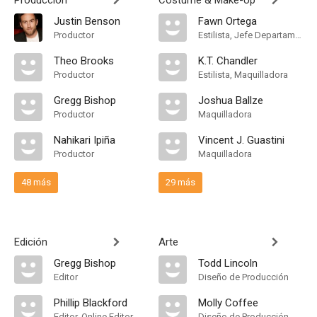
Producción
Costume & Make-Up
Justin Benson
Fawn Ortega
Productor
Estilista, Jefe Departamento de Maquillaje, Hair Department Head
Theo Brooks
K.T. Chandler
Productor
Estilista, Maquilladora
Gregg Bishop
Joshua Ballze
Productor
Maquilladora
Nahikari Ipiña
Vincent J. Guastini
Productor
Maquilladora
48 más
29 más
Edición
Arte
Gregg Bishop
Todd Lincoln
Editor
Diseño de Producción
Phillip Blackford
Molly Coffee
Editor, Online Editor, Additional Editor
Diseño de Producción