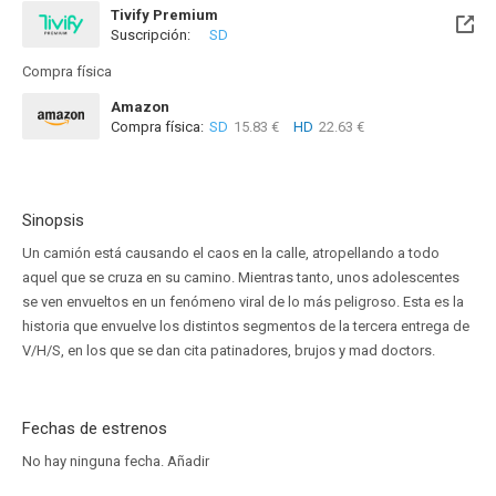
Tivify Premium
Suscripción:
SD
Disponible hasta el Mié, 30 Dic 2026 (Quedan 4 meses)
Compra física
Amazon
Compra física:
SD
15.83 €
HD
22.63 €
Sinopsis
Un camión está causando el caos en la calle, atropellando a todo
aquel que se cruza en su camino. Mientras tanto, unos adolescentes
se ven envueltos en un fenómeno viral de lo más peligroso. Esta es la
historia que envuelve los distintos segmentos de la tercera entrega de
V/H/S, en los que se dan cita patinadores, brujos y mad doctors.
Fechas de estrenos
No hay ninguna fecha.
Añadir