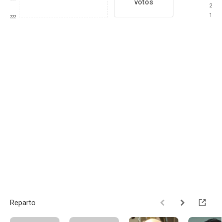
votos
2
1
???
Reparto