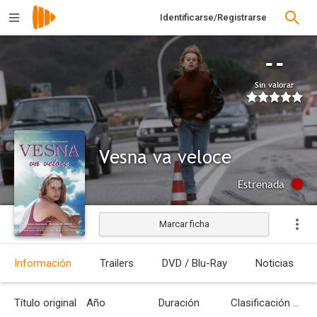
Identificarse/Registrarse
--
Sin valorar
Vesna va veloce
Estrenada
Marcar ficha
Información
Trailers
DVD / Blu-Ray
Noticias
Título original
Año
Duración
Clasificación por edades