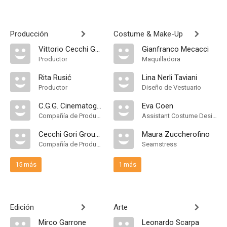
Producción
Costume & Make-Up
Vittorio Cecchi Gori
Gianfranco Mecacci
Productor
Maquilladora
Rita Rusić
Lina Nerli Taviani
Productor
Diseño de Vestuario
C.G.G. Cinematografica
Eva Coen
Compañía de Produccion
Assistant Costume Designer
Cecchi Gori Group Tiger Cinematografica
Maura Zuccherofino
Compañía de Produccion
Seamstress
15 más
1 más
Edición
Arte
Mirco Garrone
Leonardo Scarpa