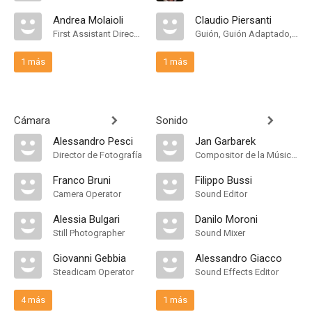
Andrea Molaioli
Claudio Piersanti
First Assistant Director
Guión, Guión Adaptado, Historia
1 más
1 más
Cámara
Sonido
Alessandro Pesci
Jan Garbarek
Director de Fotografía
Compositor de la Música Original, Songs
Franco Bruni
Filippo Bussi
Camera Operator
Sound Editor
Alessia Bulgari
Danilo Moroni
Still Photographer
Sound Mixer
Giovanni Gebbia
Alessandro Giacco
Steadicam Operator
Sound Effects Editor
4 más
1 más