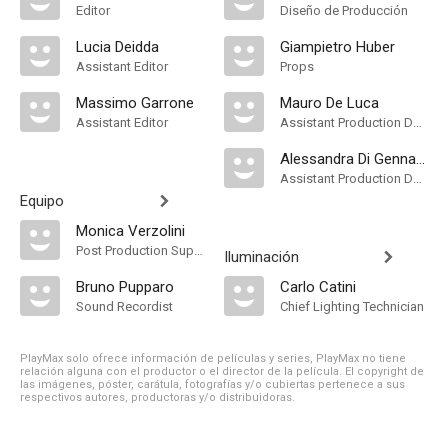
Editor
Diseño de Producción
Lucia Deidda
Giampietro Huber
Assistant Editor
Props
Massimo Garrone
Mauro De Luca
Assistant Editor
Assistant Production Design
Alessandra Di Gennaro
Assistant Production Design
Equipo
Monica Verzolini
Post Production Supervisor
Iluminación
Bruno Pupparo
Carlo Catini
Sound Recordist
Chief Lighting Technician
PlayMax solo ofrece información de películas y series, PlayMax no tiene
relación alguna con el productor o el director de la película. El copyright de
las imágenes, póster, carátula, fotografías y/o cubiertas pertenece a sus
respectivos autores, productoras y/o distribuidoras.