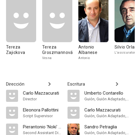
Tereza
Tereza
Antonio
Silvio Orl
Zajickova
Groszmannová
Albanese
L'assicurato
Vesna
Antonio
Dirección
Escritura
Carlo Mazzacurati
Umberto Contarello
Director
Guión, Guión Adaptado, Historia
Eleonora Pallottini
Carlo Mazzacurati
Script Supervisor
Guión, Guión Adaptado, Historia
Pierantonio 'Noki' Novara
Sandro Petraglia
Second Assistant Director
Guión, Guión Adaptado, Historia