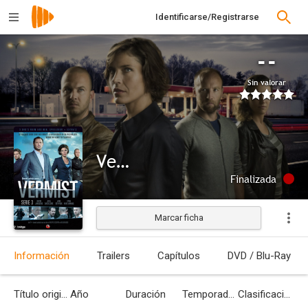
Identificarse/Registrarse
--
Sin valorar
Vermist
Finalizada
Marcar ficha
Información
Trailers
Capítulos
DVD / Blu-Ray
Título original
Año
Duración
Temporadas
Clasificación por edades