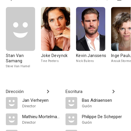
Stan Van
Joke Devynck
Kevin Janssens
Inge Paul
Samang
Tine Peeters
Nick Bulens
Anouk Storme
Steve Van Hamel
Dirección
Escritura
Jan Verheyen
Bas Adriaensen
Director
Guión
Mathieu Mortelmans
Philippe De Schepper
Director
Guión