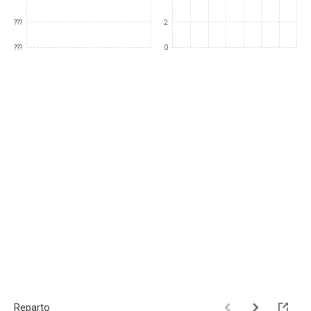
???
2
???
0
Reparto