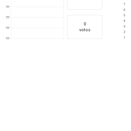
7
???
6
5
???
4
0
3
???
votos
2
1
???