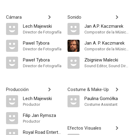
Cámara
Sonido
Lech Majewski
Jan A.P. Kaczmarek
Director de Fotografía
Compositor de la Música Original
Pawel Tybora
Jan A. P. Kaczmarek
Director de Fotografía
Compositor de la Música Original
Paweł Tybora
Zbigniew Malecki
Director de Fotografía
Sound Editor, Sound Director, Sound
Producción
Costume & Make-Up
Lech Majewski
Paulina Gomółka
Productor
Costume Assistant
Filip Jan Rymsza
Productor
Efectos Visuales
Royal Road Entertainment