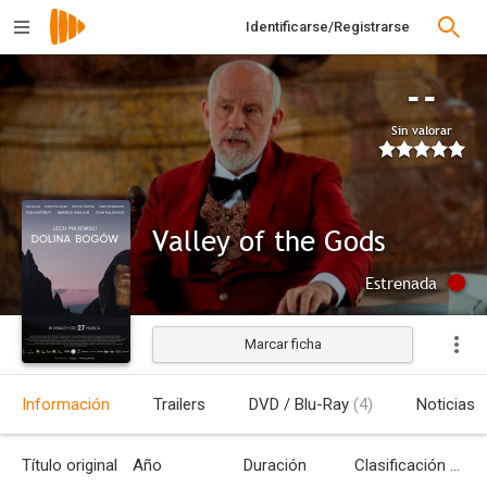
Identificarse/Registrarse
--
Sin valorar
Valley of the Gods
Estrenada
Marcar ficha
Información
Trailers
DVD / Blu-Ray
(4)
Noticias
Título original
Año
Duración
Clasificación por edades