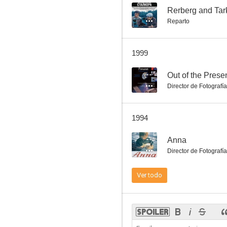
--
Rerberg and Tark
Reparto
Yo paseo por Moscú
1999
--
Out of the Prese
Director de Fotografía
1994
--
Anna
Director de Fotografía
Ver todo