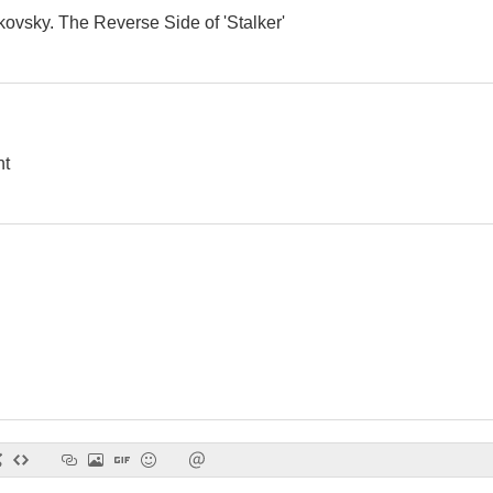
ovsky. The Reverse Side of 'Stalker'
Asesinato en la calle Dante
nt