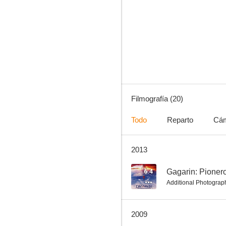
Out of the Present
--
Filmografía (20)
Todo
Reparto
Cá
2013
Ten Days That Shook the World
--
6.4
Gagarin: Pioner
Additional Photograp
2009