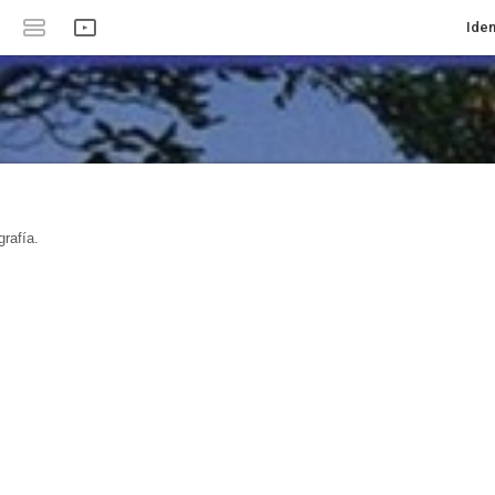
Iden
rafía.