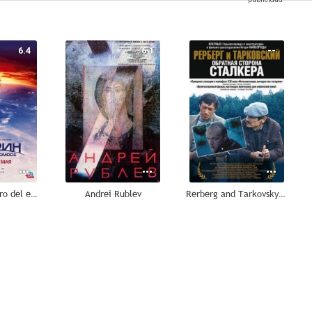
6.4
6.1
--
Gagarin: Pionero del espacio
Andrei Rublev
Rerberg and Tarkovsky. The Reverse Side of 'Stalker'
--
--
--