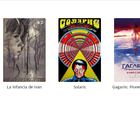
8.2
7.6
La infancia de Iván
Solaris
--
--