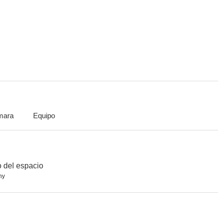
Anna
Remembering Chekhov
El pasap
--
--
mara
Equipo
Campanas rojas
Viva el deporte: Olimpiada en Moscú
Lucharon por 
--
o del espacio
hy