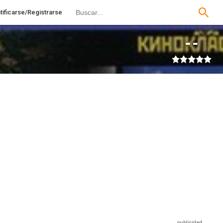
tificarse/Registrarse
--