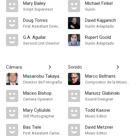
Mary Bailey
Michael Finkel
Script Supervisor
Guión
Doug Torres
David Kajganich
First Assistant Director
Guión Adaptado
G.A. Aguilar
Rupert Goold
Second Unit Director
Guión Adaptado
Cámara
Sonido
Masanobu Takayanagi
Marco Beltrami
Director de Fotografía
Compositor de la Música Original
Maceo Bishop
Mariusz Glabinski
Camera Operator
Sound Designer
Mary Cybulski
Todd Kasow
Still Photographer
Music Editor
Bas Tiele
David Metzner
First Assistant Camera
Music Editor