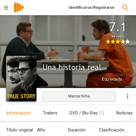
Identificarse/Registrarse
7.1
94 votos
Una historia real
Estrenada
Marcar ficha
Información
Trailers
DVD / Blu-Ray
(1)
Noticias
Título original
Año
Duración
Clasificación por edades