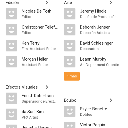
Edición
Arte
Nicolas De Toth
Jeremy Hindle
Editor
Diseño de Producción
Christopher Tellefsen
Deborah Jensen
Editor
Dirección Artística
Ken Terry
David Schlesinger
First Assistant Editor
Decorados
Morgan Heller
Leann Murphy
Assistant Editor
Art Department Coordinator
1 más
Efectos Visuales
Eric J. Robertson
Equipo
Supervisor de Efectos Visuales
Skyler Bonette
da Suel Kim
Dobles
VFX Artist
Victor Paguia
Jennifer Ramos