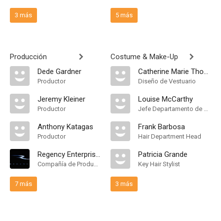
3 más
5 más
Producción
Costume & Make-Up
Dede Gardner
Catherine Marie Thomas
Productor
Diseño de Vestuario
Jeremy Kleiner
Louise McCarthy
Productor
Jefe Departamento de Maquillaje
Anthony Katagas
Frank Barbosa
Productor
Hair Department Head
Regency Enterprises
Patricia Grande
Compañía de Produccion
Key Hair Stylist
7 más
3 más