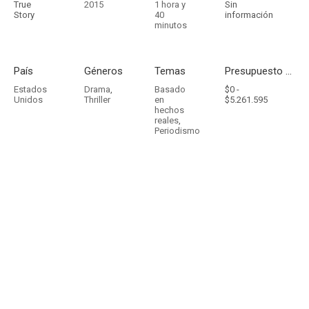
True
2015
1 hora y
Sin
Story
40
información
minutos
País
Géneros
Temas
Presupuesto - Ingresos
Estados
Drama
,
Basado
$0 -
Unidos
Thriller
en
$5.261.595
hechos
reales
,
Periodismo