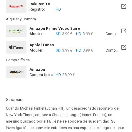
Rakuten TV
Registro:
HD
Alquiler y Compra
Amazon Prime Video Store
Alquiler:
SD
3.99 €
HD
3.99 €
Compra:
SD
9
Apple iTunes
Alquiler:
SD
3.99 €
HD
3.99 €
Compra:
SD
9
Compra física
Amazon
Compra física:
HD
38.99 €
Sinopsis
Cuando Michael Finkel (Jonah Hill), un desacreditado reportero del
New York Times, conoce a Christian Longo (James Franco), un
asesino buscado por el FBI, éste se apodera de su identidad. Su
investigación se convierte entonces en una especie de juego del gato