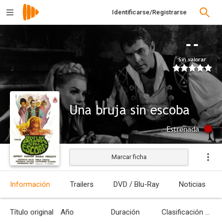
Identificarse/Registrarse
--
Sin valorar
Una bruja sin escoba
Estrenada
Marcar ficha
Información
Trailers
DVD / Blu-Ray
Noticias
Título original
Año
Duración
Clasificación por edades