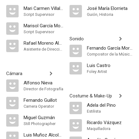
Mari Carmen Villalba
José María Elorrieta
Script Supervisor
Guión, Historia
Marisol García Morcillo
Script Supervisor
Sonido
Rafael Moreno Alba
Fernando García Morcillo
Asistente de Dirección
Compositor de la Música Original, Música
Luis Castro
Foley Artist
Cámara
Alfonso Nieva
Director de Fotografía
Costume & Make-Up
Fernando Guillot
Adela del Pino
Camera Operator
Estilista
Miguel Guzmán
Ricardo Vázquez
Still Photographer
Maquilladora
Luis Muñoz Alcolea