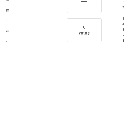
--
???
8
7
???
6
5
???
4
0
3
???
votos
2
1
???