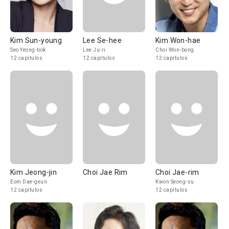
Kim Sun-young
Lee Se-hee
Kim Won-hae
Seo Yeong-bok
Lee Ju-ri
Choi Won-bong
12 capítulos
12 capítulos
12 capítulos
Kim Jeong-jin
Choi Jae Rim
Choi Jae-rim
Eom Dae-geun
Kwon Seong-su
12 capítulos
12 capítulos