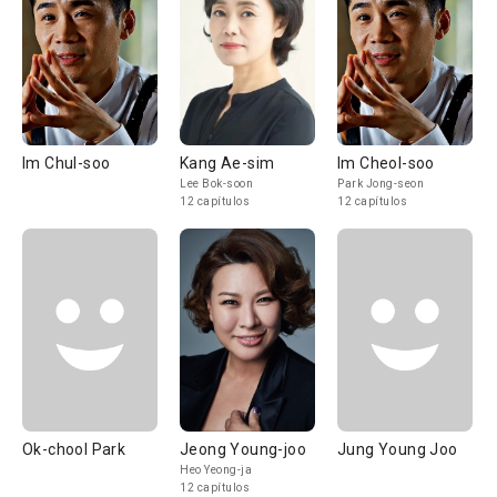
Im Chul-soo
Kang Ae-sim
Im Cheol-soo
Lee Bok-soon
Park Jong-seon
12 capítulos
12 capítulos
Ok-chool Park
Jeong Young-joo
Jung Young Joo
Heo Yeong-ja
12 capítulos