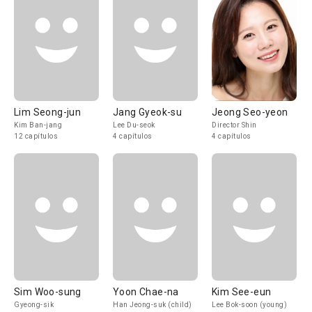
Lim Seong-jun
Jang Gyeok-su
Jeong Seo-yeon
Kim Ban-jang
Lee Du-seok
Director Shin
12 capítulos
4 capítulos
4 capítulos
Sim Woo-sung
Yoon Chae-na
Kim See-eun
Gyeong-sik
Han Jeong-suk (child)
Lee Bok-soon (young)