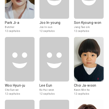
Park Ji-a
Joo In-young
Son Kyoung-won
Butcher
Joo In-sun
Jang Tae-sik
12 capítulos
12 capítulos
12 capítulos
Woo Hyun-ju
Lee Eun
Choi Ja-woon
Cho Sun-ae
Ko Hui-seon
Kwon Min-ho
12 capítulos
12 capítulos
12 capítulos