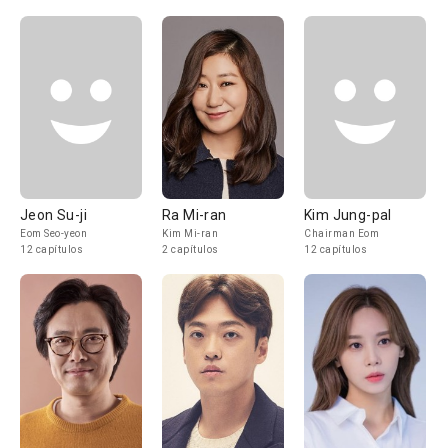
Jeon Su-ji
Ra Mi-ran
Kim Jung-pal
Eom Seo-yeon
Kim Mi-ran
Chairman Eom
12 capítulos
2 capítulos
12 capítulos