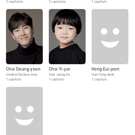
2 capítulos
2 capítulos
1 capítulo
Choi Seung-yoon
Choi Yi-jun
Hong Eui-joon
student fantasy man
Han Jeong-ho
Han Yong-deok
1 capítulo
1 capítulo
1 capítulo