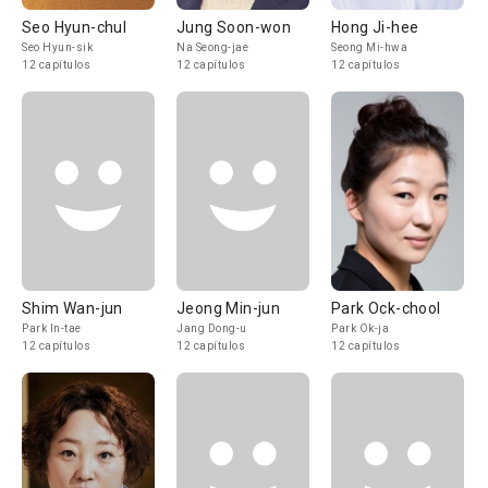
Seo Hyun-chul
Jung Soon-won
Hong Ji-hee
Seo Hyun-sik
Na Seong-jae
Seong Mi-hwa
12 capítulos
12 capítulos
12 capítulos
Shim Wan-jun
Jeong Min-jun
Park Ock-chool
Park In-tae
Jang Dong-u
Park Ok-ja
12 capítulos
12 capítulos
12 capítulos