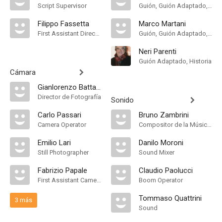
Script Supervisor
Guión, Guión Adaptado, Historia
Filippo Fassetta
Marco Martani
First Assistant Director
Guión, Guión Adaptado, Historia
Neri Parenti
Guión Adaptado, Historia
Cámara
Gianlorenzo Battaglia
Director de Fotografía
Sonido
Carlo Passari
Bruno Zambrini
Camera Operator
Compositor de la Música Original
Emilio Lari
Danilo Moroni
Still Photographer
Sound Mixer
Fabrizio Papale
Claudio Paolucci
First Assistant Camera
Boom Operator
Tommaso Quattrini
3 más
Sound