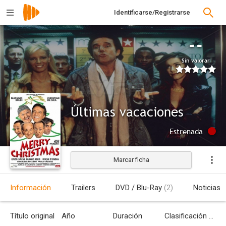
Identificarse/Registrarse
--
Sin valorar
Últimas vacaciones
Estrenada
Marcar ficha
Información
Trailers
DVD / Blu-Ray
(2)
Noticias
Título original
Año
Duración
Clasificación por edades