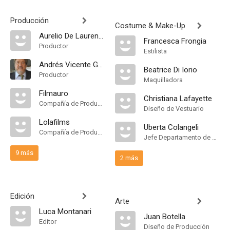
Producción
Costume & Make-Up
Aurelio De Laurentiis
Francesca Frongia
Productor
Estilista
Andrés Vicente Gómez
Beatrice Di Iorio
Productor
Maquilladora
Filmauro
Christiana Lafayette
Compañía de Produccion
Diseño de Vestuario
Lolafilms
Uberta Colangeli
Compañía de Produccion
Jefe Departamento de Maquillaje
9 más
2 más
Edición
Arte
Luca Montanari
Juan Botella
Editor
Diseño de Producción