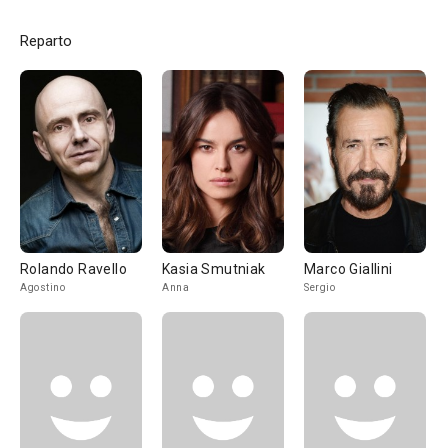
Reparto
Rolando Ravello
Kasia Smutniak
Marco Giallini
Agostino
Anna
Sergio