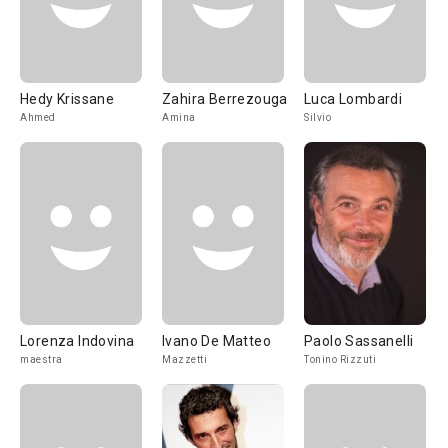
Hedy Krissane
Zahira Berrezouga
Luca Lombardi
Ahmed
Amina
Silvio
Lorenza Indovina
Ivano De Matteo
Paolo Sassanelli
maestra
Mazzetti
Tonino Rizzuti