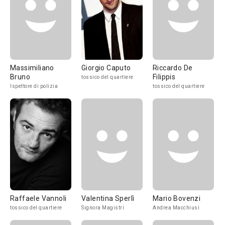
Massimiliano
Giorgio Caputo
Riccardo De
Bruno
Filippis
tossico del quartiere
Ispettore di polizia
tossico del quartiere
Raffaele Vannoli
Valentina Sperlì
Mario Bovenzi
tossico del quartiere
Signora Magistri
Andrea Macchiusi