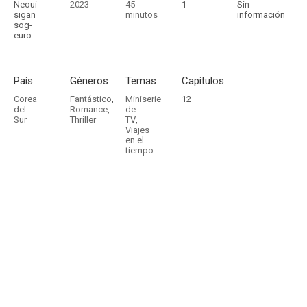
Neoui
2023
45
1
Sin
sigan
minutos
información
sog-
euro
País
Géneros
Temas
Capítulos
Corea
Fantástico
,
Miniserie
12
del
Romance
,
de
Sur
Thriller
TV
,
Viajes
en el
tiempo