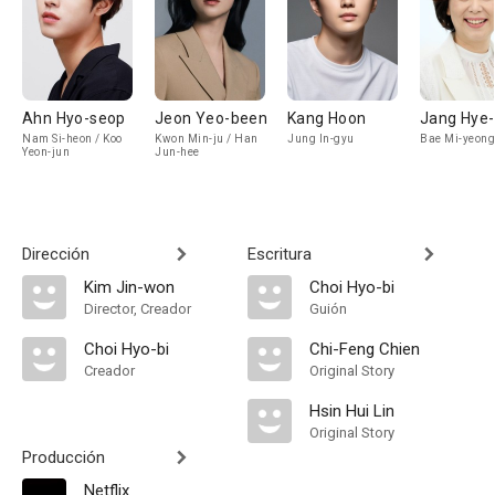
Ahn Hyo-seop
Jeon Yeo-been
Kang Hoon
Jang Hye-
Nam Si-heon / Koo
Kwon Min-ju / Han
Jung In-gyu
Bae Mi-yeong
Yeon-jun
Jun-hee
Dirección
Escritura
Kim Jin-won
Choi Hyo-bi
Director, Creador
Guión
Choi Hyo-bi
Chi-Feng Chien
Creador
Original Story
Hsin Hui Lin
Original Story
Producción
Netflix