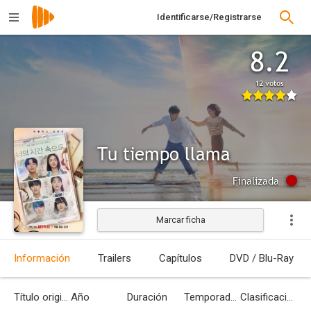
Identificarse/Registrarse
8.2
12 votos
Tu tiempo llama
Finalizada
Marcar ficha
Información
Trailers
Capítulos
DVD / Blu-Ray
Título original
Año
Duración
Temporadas
Clasificación por edades