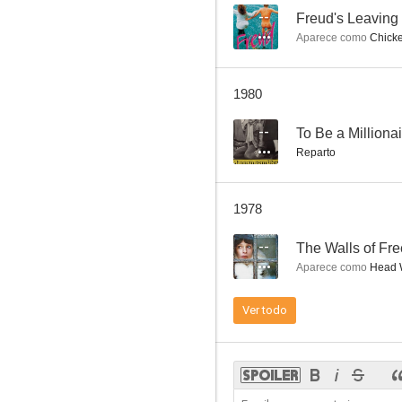
--
Freud's Leavin
Aparece como
Chicke
Meeting in the Night
1980
--
To Be a Milliona
Reparto
1978
--
The Walls of Fr
Aparece como
Head W
Ver todo