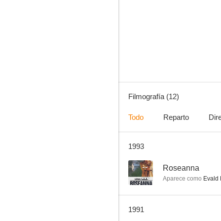
The Walls of Freedom
--
Filmografía (12)
Todo
Reparto
Dir
1993
Odisea en los mares del sur
--
--
Roseanna
Aparece como
Evald
1991