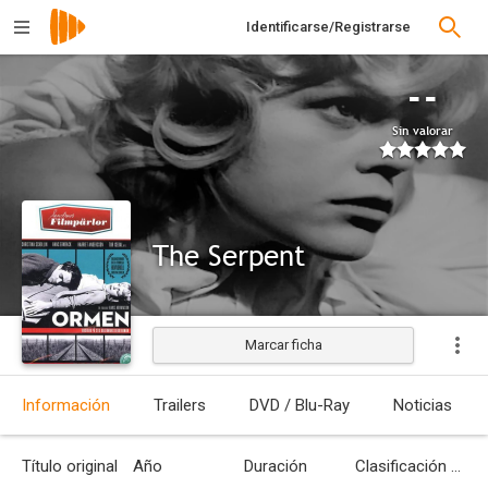
Identificarse/Registrarse
--
Sin valorar
The Serpent
Marcar ficha
Estrenada
Información
Trailers
DVD / Blu-Ray
Noticias
Título original
Año
Duración
Clasificación por edades