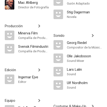
Mac Ahlberg
Guión Adaptado
Director de Fotografía
Stig Dagerman
Novela
Producción
Minerva Film
Sonido
Compañía de Produccion
Georg Riedel
Svensk Filmindustri
Compositor de la Música Original
Compañía de Produccion
Olle Jakobsson
Sound Mixer
Lars Lalin
Edición
Sound
Ingemar Ejve
Editor
Ulf Nordholm
Sound
Equipo
Costume & Make-Up