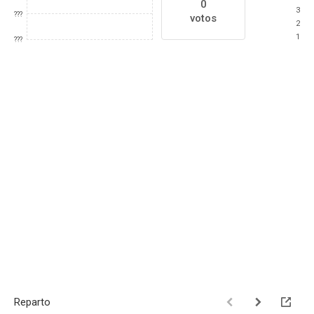
0
3
???
votos
2
1
???
Reparto