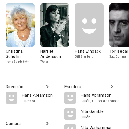
Christina
Harriet
Hans Ernback
Tor Isedal
Schollin
Andersson
Bill Stenberg
Sgt. Bohman
Iréne Sandström
Wera
Dirección
Escritura
Hans Abramson
Hans Abramson
Director
Guión, Guión Adaptado
Nita Gamble
Guión
Cámara
Nita Värhammar