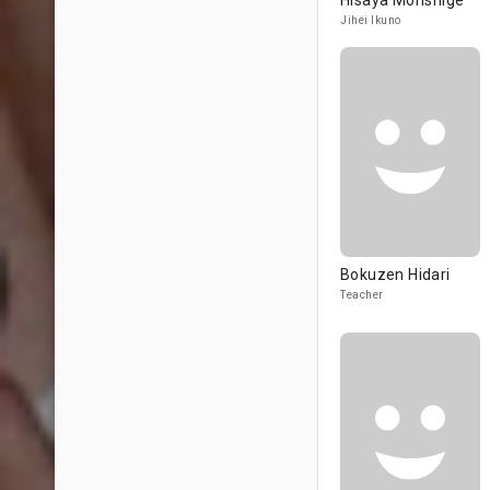
Hisaya Morishige
Jihei Ikuno
Bokuzen Hidari
Teacher