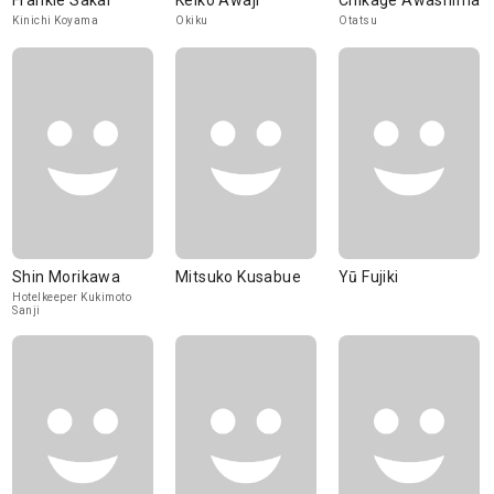
Frankie Sakai
Keiko Awaji
Chikage Awashima
Kinichi Koyama
Okiku
Otatsu
Shin Morikawa
Mitsuko Kusabue
Yū Fujiki
Hotelkeeper Kukimoto
Sanji