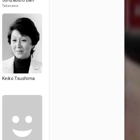
Junzaburō Ban
Takasawa
Keiko Tsushima