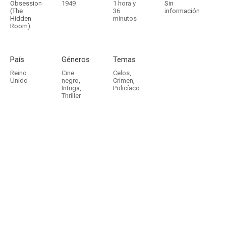
Obsession
1949
1 hora y
Sin
(The
36
información
Hidden
minutos
Room)
País
Géneros
Temas
Reino
Cine
Celos
,
Unido
negro
,
Crimen
,
Intriga
,
Policíaco
Thriller