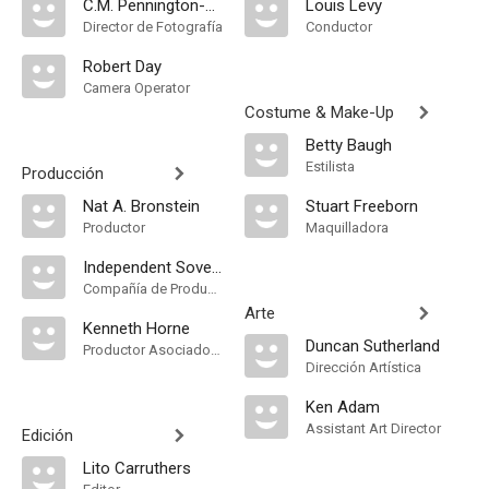
C.M. Pennington-Richards
Louis Levy
Director de Fotografía
Conductor
Robert Day
Camera Operator
Costume & Make-Up
Betty Baugh
Estilista
Producción
Nat A. Bronstein
Stuart Freeborn
Productor
Maquilladora
Independent Sovereign Films
Compañía de Produccion
Arte
Kenneth Horne
Duncan Sutherland
Productor Asociado, Production Manager
Dirección Artística
Ken Adam
Assistant Art Director
Edición
Lito Carruthers