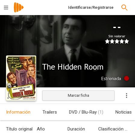
Identificarse/Registrarse
--
Sin valorar
The Hidden Room
Estrenada
Marcar ficha
Información
Trailers
DVD / Blu-Ray
(1)
Noticias
Título original
Año
Duración
Clasificación por edades