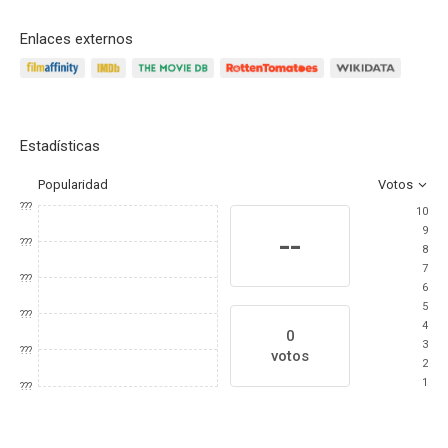
Enlaces externos
Estadísticas
Popularidad
Votos
???
10
9
--
???
8
7
???
6
5
???
4
0
3
???
votos
2
1
???