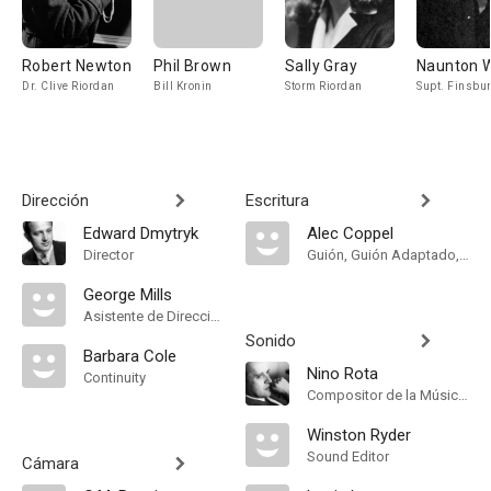
Robert Newton
Phil Brown
Sally Gray
Naunton 
Dr. Clive Riordan
Bill Kronin
Storm Riordan
Supt. Finsbu
Dirección
Escritura
Edward Dmytryk
Alec Coppel
Director
Guión, Guión Adaptado, Novela, Dialogue
George Mills
Asistente de Dirección
Sonido
Barbara Cole
Nino Rota
Continuity
Compositor de la Música Original
Winston Ryder
Sound Editor
Cámara