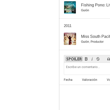
--
Fishing Pono: L
Guión
2011
--
Miss South Pacif
Guión
,
Productor
Fecha
Valoración
V