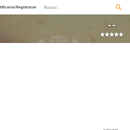
tificarse/Registrarse
--