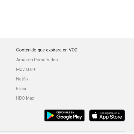
Contenido que expirara en VOD
Amazon Prime Video
Movistar+
Netflix
Filmin
HBO Max