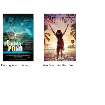
--
--
Fishing Pono: Living in Harmony With the Sea
Miss South Pacific: Beauty and the Sea