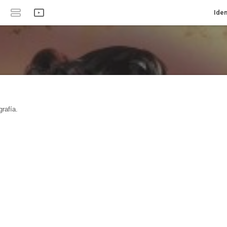
Iden
rafía.