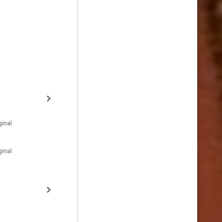
inal
inal