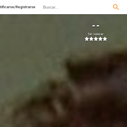
tificarse/Registrarse
--
Sin valorar