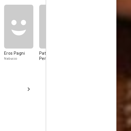
Eros Pagni
Patricia
Miguel Pizarro
Andrea
Pereyra
Montuschi
Nabucco
Stallino