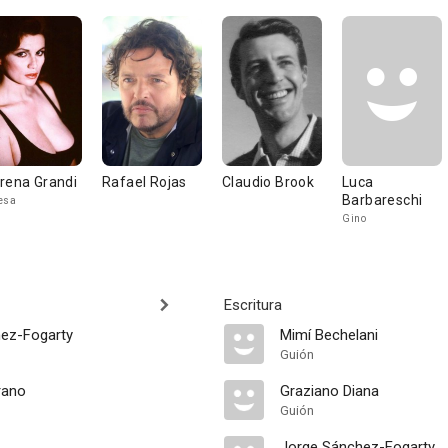
rena Grandi
Rafael Rojas
Claudio Brook
Luca
Barbareschi
esa
Gino
Escritura
ez-Fogarty
Mimí Bechelani
Guión
rano
Graziano Diana
Guión
Jorge Sánchez-Fogarty