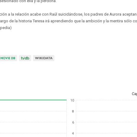
sesionado con ella y la perdona.
ón a la relación acabe con Raúl suicidándose, los padres de Aurora aceptan
largo de la historia Teresa irá aprendiendo que la ambición y la mentira sólo con
ipedia)
Ca
10
8
6
4