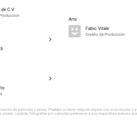
. de C.V
Produccion
Arte
Fabio Vitale
Diseño de Producción
ti
ato
ía
ación de películas y series, PlayMax no tiene relación alguna con el productor o el d
, póster, carátula, fotografías y/o cubiertas pertenece a sus respectivos autores, pr