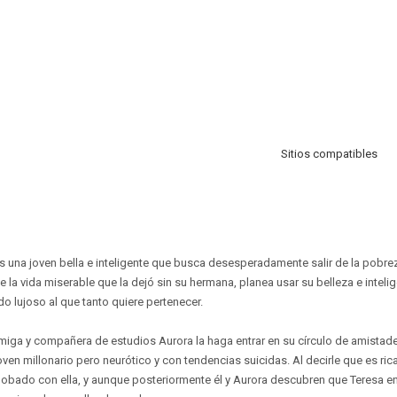
Sitios compatibles
s una joven bella e inteligente que busca desesperadamente salir de la pobre
e la vida miserable que la dejó sin su hermana, planea usar su belleza e inte
o lujoso al que tanto quiere pertenecer.
amiga y compañera de estudios Aurora la haga entrar en su círculo de amistade
oven millonario pero neurótico y con tendencias suicidas. Al decirle que es ri
bado con ella, y aunque posteriormente él y Aurora descubren que Teresa en