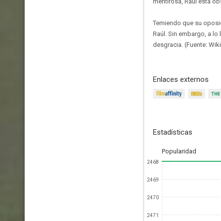
mentirosa, Raúl está ob
Temiendo que su oposici
Raúl. Sin embargo, a lo 
desgracia. (Fuente: Wik
Enlaces externos
Estadísticas
Popularidad
2468
2469
2470
2471