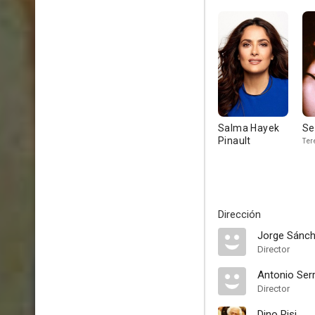
Salma Hayek
Se
Pinault
Ter
Dirección
Jorge Sánch
Director
Antonio Ser
Director
Dino Risi