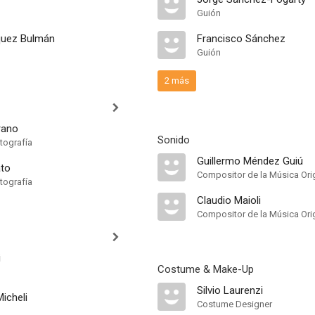
Guión
quez Bulmán
Francisco Sánchez
Guión
2 más
rano
Sonido
tografía
Guillermo Méndez Guiú
ato
Compositor de la Música Orig
tografía
Claudio Maioli
Compositor de la Música Orig
i
Costume & Make-Up
Silvio Laurenzi
icheli
Costume Designer