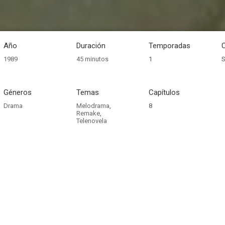
Año
Duración
Temporadas
1989
45 minutos
1
S
Géneros
Temas
Capítulos
Drama
Melodrama
,
8
Remake
,
Telenovela