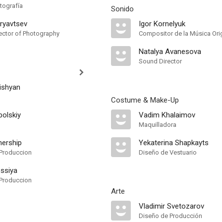
tografía
Sonido
dryavtsev
Igor Kornelyuk
rector of Photography
Compositor de la Música Ori
Natalya Avanesova
Sound Director
ishyan
Costume & Make-Up
polskiy
Vadim Khalaimov
Maquilladora
nership
Yekaterina Shapkayts
Produccion
Diseño de Vestuario
ossiya
Produccion
Arte
Vladimir Svetozarov
Diseño de Producción