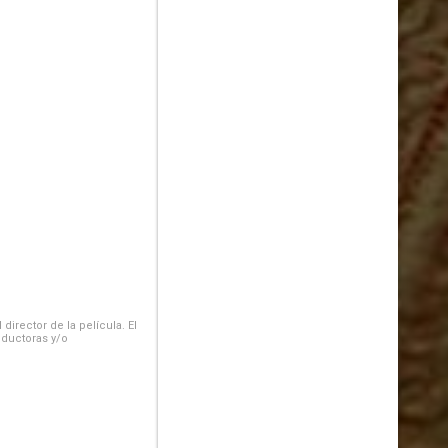
irector de la película. El
oductoras y/o