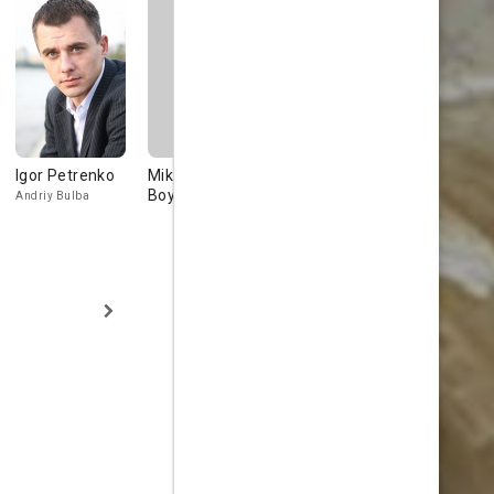
Igor Petrenko
Mikhail
Vladimir Ilin
Yuri Belya
Boyarskiy
Andriy Bulba