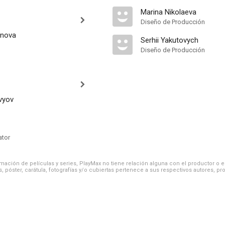
Marina Nikolaeva
Diseño de Producción
nova
Serhii Yakutovych
Diseño de Producción
vyov
ator
ación de películas y series, PlayMax no tiene relación alguna con el productor o el d
, póster, carátula, fotografías y/o cubiertas pertenece a sus respectivos autores, pr