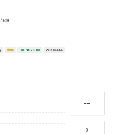
ñadir
--
0