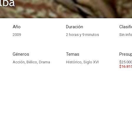
lba
Año
Duración
Clasif
2009
2 horas y 9 minutos
Sin inf
Géneros
Temas
Presup
Acción
,
Bélico
,
Drama
Histórico
,
Siglo XVI
$25.000
$16.81