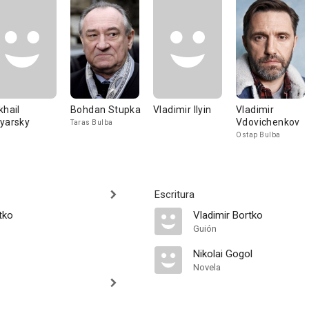
khail
Bohdan Stupka
Vladimir Ilyin
Vladimir
yarsky
Vdovichenkov
Taras Bulba
Ostap Bulba
Escritura
tko
Vladimir Bortko
Guión
Nikolai Gogol
Novela