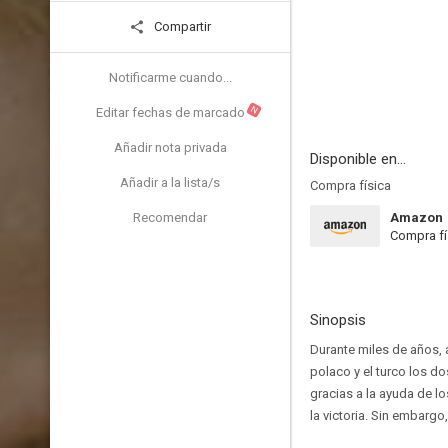
Compartir
Notificarme cuando...
N
Editar fechas de marcado
Añadir nota privada
Disponible en...
Añadir a la lista/s
Compra física
Recomendar
Amazon
Compra fí
Sinopsis
Durante miles de años, a
polaco y el turco los do
gracias a la ayuda de lo
la victoria. Sin embarg