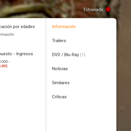
Estrenada
icación por edades
Información
ormación
Trailers
uesto - Ingresos
DVD / Blu-Ray
(1)
.000 -
5.892
Noticias
Similares
Críticas