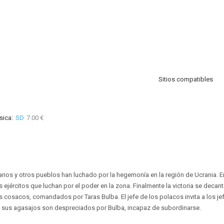
Sitios compatibles
sica:
SD
7.00 €
rios y otros pueblos han luchado por la hegemonía en la región de Ucrania. En 
s ejércitos que luchan por el poder en la zona. Finalmente la victoria se decant
s cosacos, comandados por Taras Bulba. El jefe de los polacos invita a los je
o, sus agasajos son despreciados por Bulba, incapaz de subordinarse.