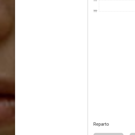
???
???
Reparto