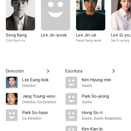
Song Kang
Lee Jin-wook
Lee Jin-uk
Lee Si-yo
Cha Hyun-su
Pyeon Sang-wook
Seo Yi-kyung
Dirección
Escritura
Lee Eung-bok
Kim Hyung-min
Director
Guión
Jang Young-woo
Park So-jeong
Director, Co-Director
Guión
Park So-hyun
Hong So-ri
Co-Director
Guión, Guión Adaptado
Kim Kan-bi