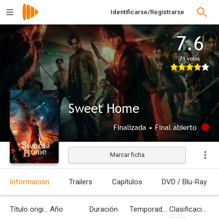
Identificarse/Registrarse
7.6
71 votos
Sweet Home
Finalizada • Final abierto
Marcar ficha
Información
Trailers
Capítulos
DVD / Blu-Ray
Título original
Año
Duración
Temporadas
Clasificación por edades