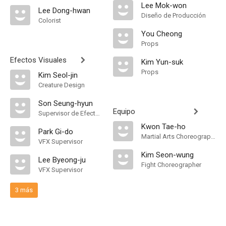
Lee Mok-won
Lee Dong-hwan
Diseño de Producción
Colorist
You Cheong
Props
Efectos Visuales
Kim Yun-suk
Props
Kim Seol-jin
Creature Design
Son Seung-hyun
Equipo
Supervisor de Efectos Visuales
Kwon Tae-ho
Park Gi-do
Martial Arts Choreographer
VFX Supervisor
Kim Seon-wung
Lee Byeong-ju
Fight Choreographer
VFX Supervisor
3 más