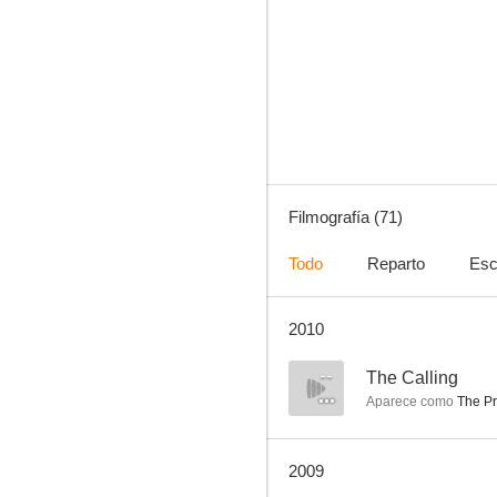
El asesinato de la hermana George
8.5
Filmografía (71)
Todo
Reparto
Esc
2010
Not Quite Hollywood: The Wild, Untold Story of Ozploitation!
8.0
--
The Calling
Aparece como
The Pr
2009