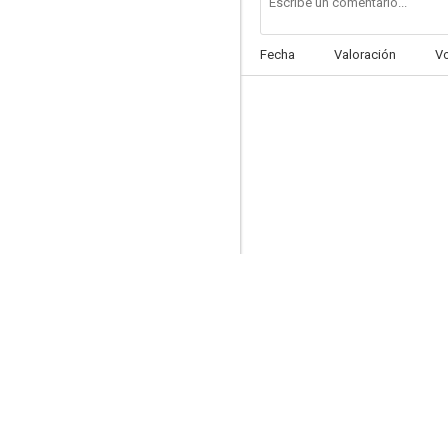
Fecha
Valoración
V
Testigo Silencioso
6.0
Oro
5.5