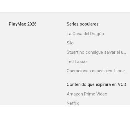
Sebastian
PlayMax
2026
Series populares
--
La Casa del Dragón
Silo
Stuart no consigue salvar el universo
Ted Lasso
Operaciones especiales: Lioness
Contenido que expirara en VOD
NET Playhouse
Amazon Prime Video
--
Netflix
Filmin
Movistar+