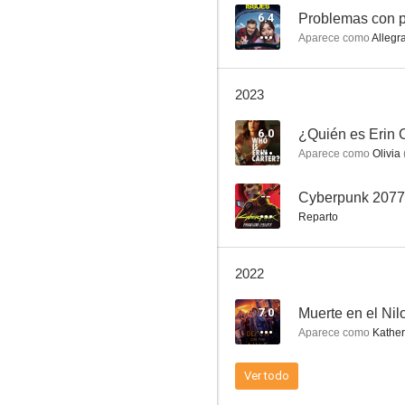
6.4
Problemas con 
Aparece como
Allegr
Wallander
2023
6.5
6.0
¿Quién es Erin 
Aparece como
Olivia
--
Cyberpunk 2077:
Reparto
2022
4.3.2.1
7.0
Muerte en el Nil
5.8
Aparece como
Kather
Ver todo