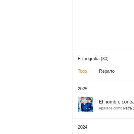
Lovesick
6.7
Filmografía (30)
Todo
Reparto
2025
Deep Cover: Actores encubiertos
8.2
6.8
El hombre contr
Aparece como
Petra
(
2024