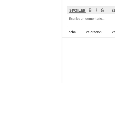
El limpiador
Fecha
Valoración
V
--
Final Fantasy XVI
--