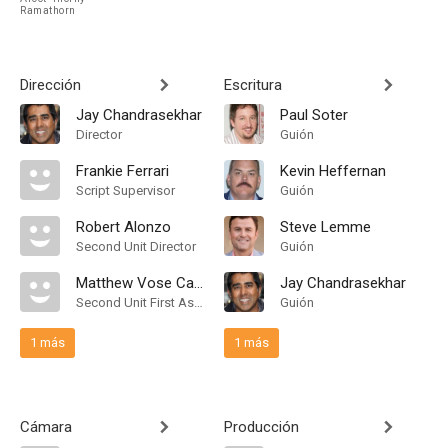
Ramathorn
Dirección
Escritura
Jay Chandrasekhar
Paul Soter
Director
Guión
Frankie Ferrari
Kevin Heffernan
Script Supervisor
Guión
Robert Alonzo
Steve Lemme
Second Unit Director
Guión
Matthew Vose Campbell
Jay Chandrasekhar
Second Unit First Assistant Director
Guión
1 más
1 más
Cámara
Producción