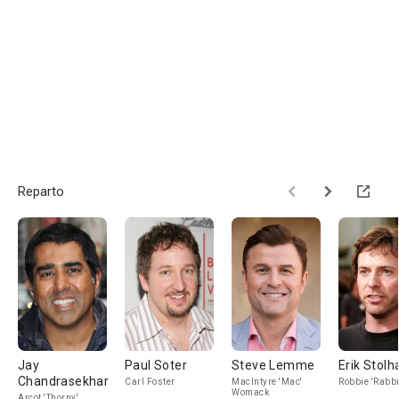
Reparto
Jay
Paul Soter
Steve Lemme
Erik Stol
Chandrasekhar
Carl Foster
MacIntyre 'Mac'
Robbie 'Rabbi
Womack
Arcot 'Thorny'