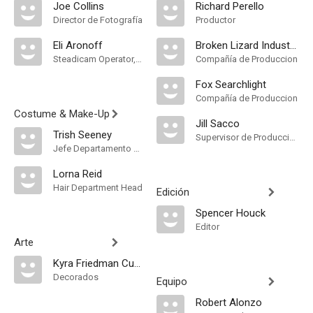
Joe Collins
Richard Perello
Director de Fotografía
Productor
Eli Aronoff
Broken Lizard Industries
Steadicam Operator, "A" Camera Operator
Compañía de Produccion
Fox Searchlight
Compañía de Produccion
Costume & Make-Up
Jill Sacco
Trish Seeney
Supervisor de Producción
Jefe Departamento de Maquillaje
Lorna Reid
Hair Department Head
Edición
Spencer Houck
Editor
Arte
Kyra Friedman Curcio
Decorados
Equipo
Robert Alonzo