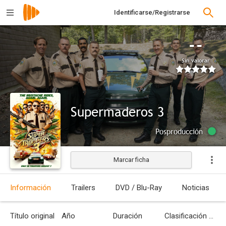
Identificarse/Registrarse
--
Sin valorar
Supermaderos 3
Posproducción
Marcar ficha
Información
Trailers
DVD / Blu-Ray
Noticias
Título original
Año
Duración
Clasificación por edades