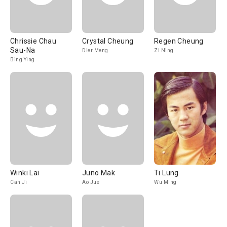
Chrissie Chau
Crystal Cheung
Regen Cheung
Sau-Na
Dier Meng
Zi Ning
Bing Ying
Winki Lai
Juno Mak
Ti Lung
Can Ji
Ao Jue
Wu Ming