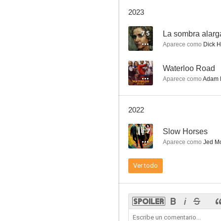
The Syndicate
2023
7.8
7.5
La sombra alar
Aparece como
Dick H
--
Waterloo Road
Aparece como
Adam F
2022
Desayuno en Plutón
8.7
Slow Horses
7.3
Aparece como
Jed M
Ver todo