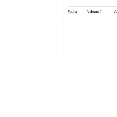
Un pequeño caos
Fecha
Valoración
V
7.0
El rostro
7.0