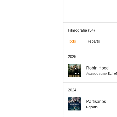
6.6
Filmografía (54)
Todo
Reparto
2025
The Hole
8.0
7.8
Robin Hood
Aparece como
Earl o
2024
6.5
Partisanos
Reparto