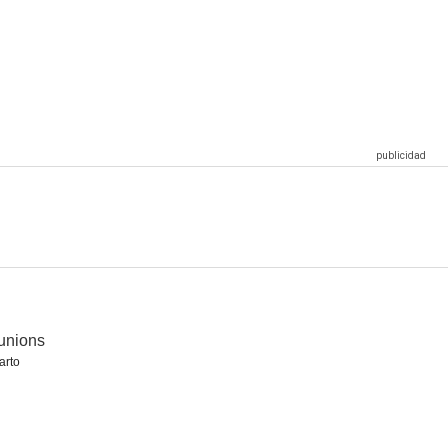
unions
arto