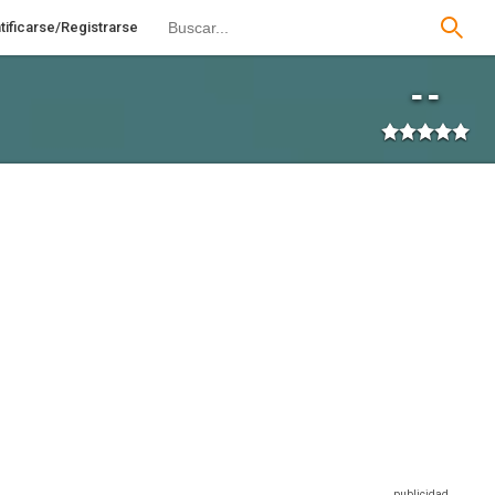
tificarse/Registrarse
--