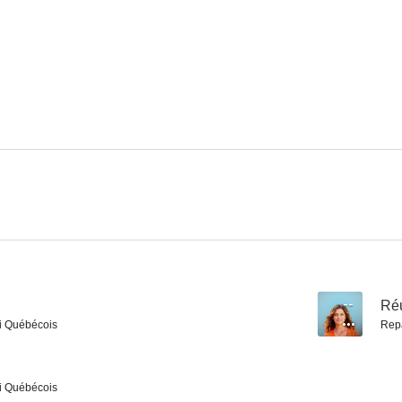
--
Ré
i Québécois
Rep
i Québécois