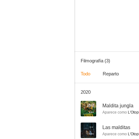
Filmografía (3)
Todo
Reparto
2020
5.7
Maldita jungla
Aparece como
L'Otop
--
Las malditas
Aparece como
L'Otop