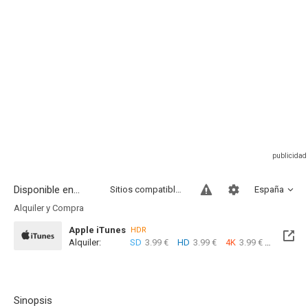
Disponible en...
Sitios compatibles
España
Alquiler y Compra
Apple iTunes
HDR
Alquiler:
SD
3.99 €
HD
3.99 €
4K
3.99 €
Com
Sinopsis