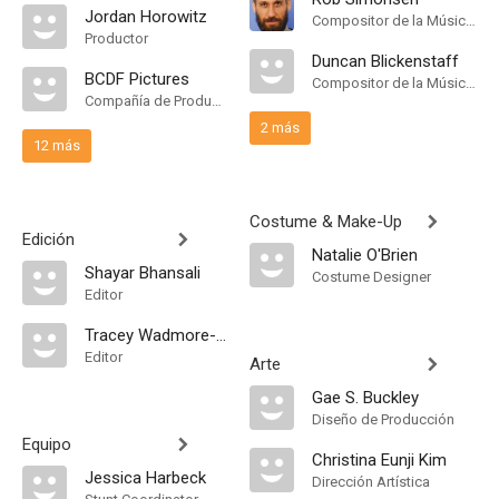
Jordan Horowitz
Compositor de la Música Original
Productor
Duncan Blickenstaff
BCDF Pictures
Compositor de la Música Original
Compañía de Produccion
2 más
12 más
Costume & Make-Up
Edición
Natalie O'Brien
Shayar Bhansali
Costume Designer
Editor
Tracey Wadmore-Smith
Editor
Arte
Gae S. Buckley
Diseño de Producción
Equipo
Christina Eunji Kim
Jessica Harbeck
Dirección Artística