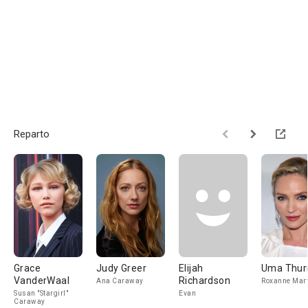
Reparto
Grace
Judy Greer
Elijah
Uma Thu
VanderWaal
Richardson
Ana Caraway
Roxanne Mart
Susan "Stargirl"
Evan
Caraway