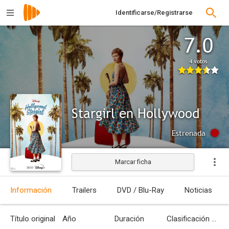
Identificarse/Registrarse
7.0
4 votos
Stargirl en Hollywood
Estrenada
Marcar ficha
Información
Trailers
DVD / Blu-Ray
Noticias
Título original
Año
Duración
Clasificación por edades