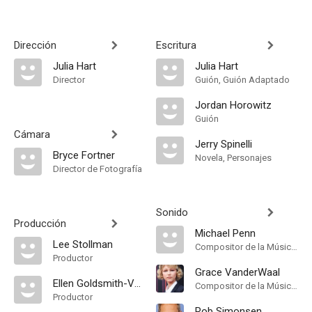
Dirección
Escritura
Julia Hart
Julia Hart
Director
Guión, Guión Adaptado
Jordan Horowitz
Guión
Cámara
Jerry Spinelli
Bryce Fortner
Novela, Personajes
Director de Fotografía
Sonido
Producción
Michael Penn
Lee Stollman
Compositor de la Música Original
Productor
Grace VanderWaal
Ellen Goldsmith-Vein
Compositor de la Música Original
Productor
Rob Simonsen