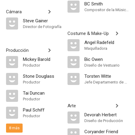
BC Smith
Compositor de la Música Original
Cámara
Steve Gainer
Director de Fotografía
Costume & Make-Up
Angel Radefeld
Maquilladora
Producción
Mickey Barold
Bic Owen
Productor
Diseño de Vestuario
Stone Douglass
Torsten Witte
Productor
Jefe Departamento de Maquillaje
Tai Duncan
Productor
Arte
Paul Schiff
Devorah Herbert
Productor
Diseño de Producción
8 más
Coryander Friend