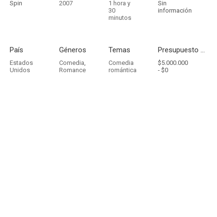
Spin
2007
1 hora y
Sin
30
información
minutos
País
Géneros
Temas
Presupuesto - Ingresos
Estados
Comedia
,
Comedia
$5.000.000
Unidos
Romance
romántica
-
$0