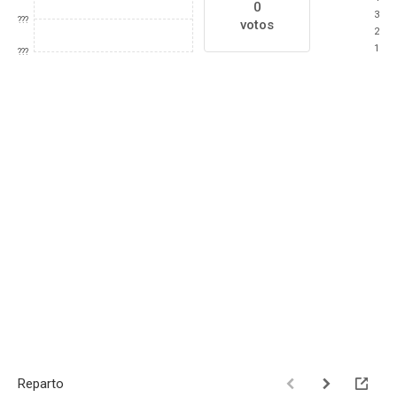
0
3
???
votos
2
1
???
Reparto