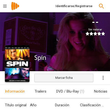
Identificarse/Registrarse
--
Sin valorar
Spin
Marcar ficha
Estrenada
Información
Trailers
DVD / Blu-Ray
(1)
Noticias
Título original
Año
Duración
Clasificación por edades