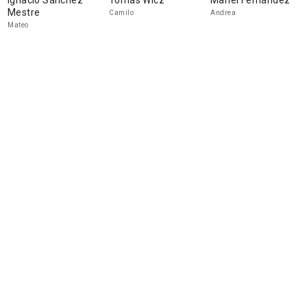
Ignacio Sánchez
Tomás Wicz
Mariel Fernández
Mestre
Camilo
Andrea
Mateo