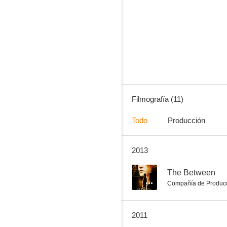
Hijos del viento (Entre la luz y las tinieblas)
Filmografía (11)
Todo
Producción
2013
--
The Between
Compañía de Produc
2011