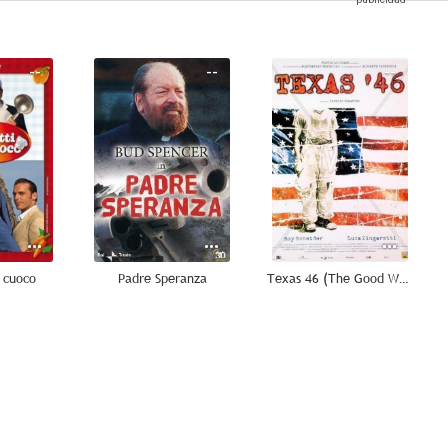
--
--
--
l cuoco
Padre Speranza
Texas 46 (The Good War)
--
--