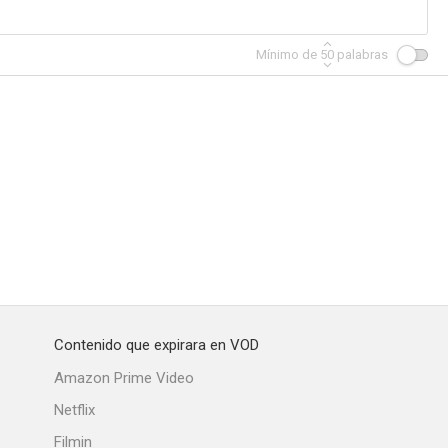
Mínimo de
50
palabras
Contenido que expirara en VOD
Amazon Prime Video
Netflix
Filmin