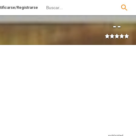
tificarse/Registrarse
--