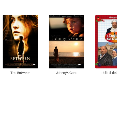
--
--
The Between
Johnny's Gone
I delitti de
--
--