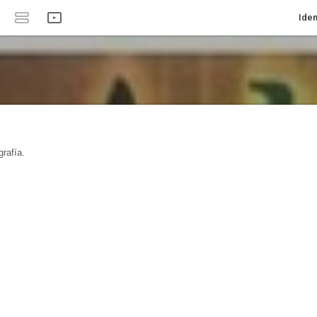
Iden
rafía.