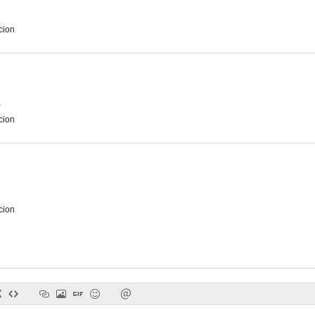
cion
o
cion
cion