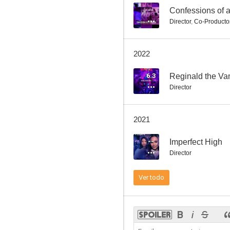
--
Confessions of 
Director
,
Co-Productor
Confessions of a Cam Girl
2022
--
6.3
Reginald the Va
Director
2021
--
Imperfect High
Director
Always and Forever Christmas
Ver todo
--