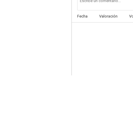
Fecha
Valoración
V
Package Deal