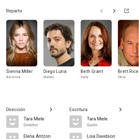
Reparto
Sienna Miller
Diego Luna
Beth Grant
Brett Rice
Adrienne
Matteo
Patty
Steve
Dirección
Escritura
Tara Miele
Tara Miele
Director
Guión
Elena Antzon
Lisa Davidson