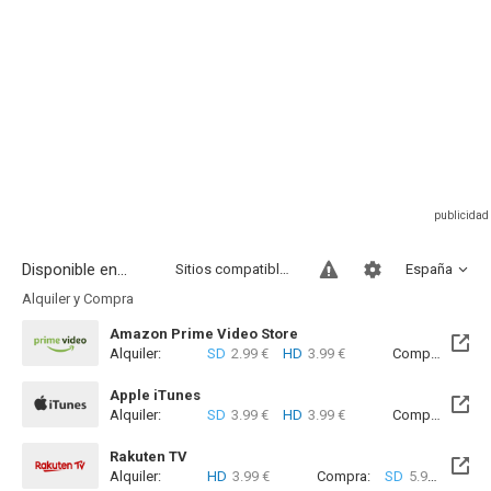
Disponible en...
Sitios compatibles
España
Alquiler y Compra
Amazon Prime Video Store
Alquiler:
SD
2.99 €
HD
3.99 €
Compra:
SD
5
Apple iTunes
Alquiler:
SD
3.99 €
HD
3.99 €
Compra:
SD
5
Rakuten TV
Alquiler:
HD
3.99 €
Compra:
SD
5.99 €
HD
9