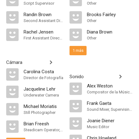
Script Supervisor
Other
Randin Brown
Brooks Fairley
Second Assistant Director
Other
Rachel Jensen
Diana Brown
First Assistant Director
Other
1 más
Cámara
Carolina Costa
Sonido
Director de Fotografía
Alex Weston
Jacqueline Lehr
Compositor de la Música Original
Underwater Camera
Frank Gaeta
Michael Moriatis
Sound Mixer, Supervising Sound Editor, Mezclador de Re-Grabación de Sonido, Foley Mixer
Still Photographer
Joanie Diener
Brian Freesh
Music Editor
Steadicam Operator, "A" Camera Operator
Chris Howland