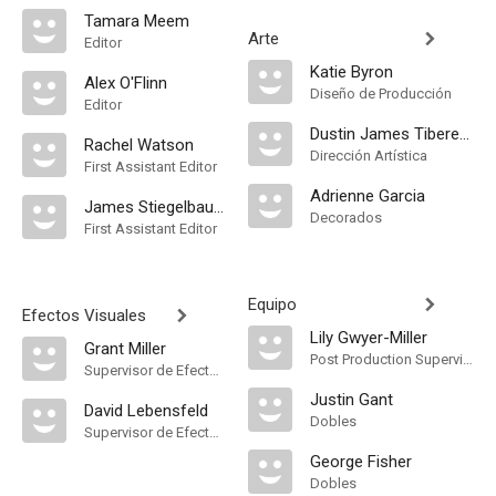
Tamara Meem
Arte
Editor
Katie Byron
Alex O'Flinn
Diseño de Producción
Editor
Dustin James Tiberend
Rachel Watson
Dirección Artística
First Assistant Editor
Adrienne Garcia
James Stiegelbauer
Decorados
First Assistant Editor
Equipo
Efectos Visuales
Lily Gwyer-Miller
Grant Miller
Post Production Supervisor
Supervisor de Efectos Visuales
Justin Gant
David Lebensfeld
Dobles
Supervisor de Efectos Visuales
George Fisher
Dobles