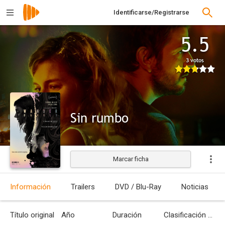
Identificarse/Registrarse
5.5
3 votos
Sin rumbo
Marcar ficha
Estrenada
Información
Trailers
DVD / Blu-Ray
Noticias
Título original
Año
Duración
Clasificación por edades