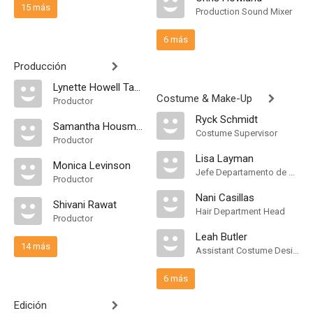
15 más
Production Sound Mixer
6 más
Producción
Lynette Howell Taylor
Costume & Make-Up
Productor
Ryck Schmidt
Samantha Housman
Costume Supervisor
Productor
Lisa Layman
Monica Levinson
Jefe Departamento de Maquillaje
Productor
Nani Casillas
Shivani Rawat
Hair Department Head
Productor
Leah Butler
14 más
Assistant Costume Designer
6 más
Edición