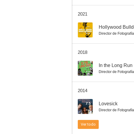
2021
Man and Witch: The Dance of a Thousand Steps
--
Hollywood Bulldo
Director de Fotografía
--
2018
--
In the Long Run
Director de Fotografía
2014
The Increasingly Poor Decisions of Todd Margaret
7.5
Lovesick
Director de Fotografía
Ver todo