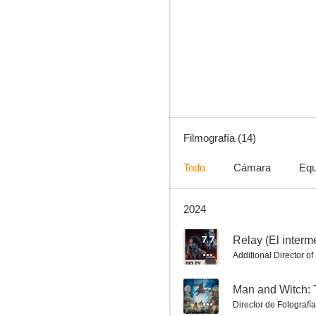
You and I
7.0
Filmografía (14)
Todo
Cámara
Equ
2024
Vida y muertes de Christopher Lee
--
7.7
Relay (El interm
Additional Director o
--
Man and Witch: 
Director de Fotografía