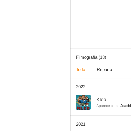
Lotta y los pedazos rotos
--
Filmografía (18)
Todo
Reparto
2022
All of a Sudden
--
6.4
Kleo
Aparece como
Joachi
2021