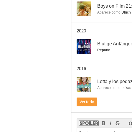
--
Boys on Film 21:
Aparece como
Ulrich
Monkey Sandwich
2020
--
--
Blutige Anfänger
Reparto
2016
1.0
Lotta y los peda
Aparece como
Lukas
Lila, Lila
Ver todo
--