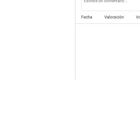
Fecha
Valoración
V
Colonia Brigada Criminal (SOKO Köln)