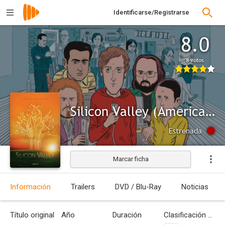
Identificarse/Registrarse
8.0
8 votos
Silicon Valley (American Experience)
Estrenada
Marcar ficha
Información
Trailers
DVD / Blu-Ray
Noticias
Título original
Año
Duración
Clasificación por edades