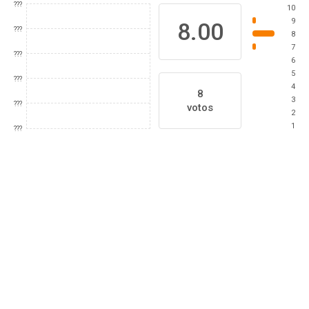
???
10
9
8.00
???
8
7
???
6
5
???
4
8
3
???
votos
2
1
???