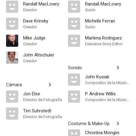
Randall MacLowry
Randall MacLowry
Director
Guión
Dave Krinsky
Michelle Ferrari
Creador
Guión
Mike Judge
Marlena Rodriguez
Creador
Executive Story Editor
John Altschuler
Creador
Sonido
John Kusiak
Compositor de la Música Original
Cámara
Jon Else
P. Andrew Willis
Director de Fotografía
Compositor de la Música Original
Tim Suhrstedt
Director de Fotografía
Costume & Make-Up
Christina Mongini