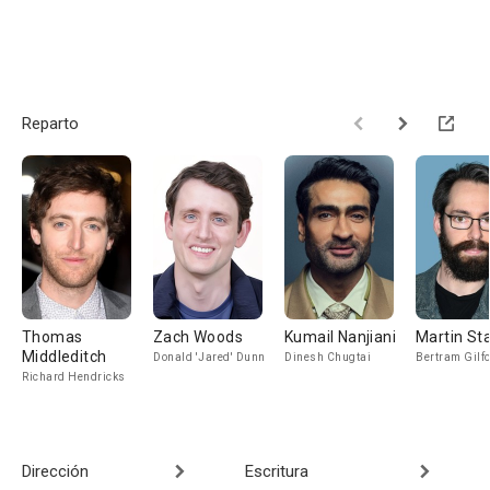
Reparto
Thomas
Zach Woods
Kumail Nanjiani
Martin Sta
Middleditch
Donald 'Jared' Dunn
Dinesh Chugtai
Bertram Gilfo
Richard Hendricks
Dirección
Escritura