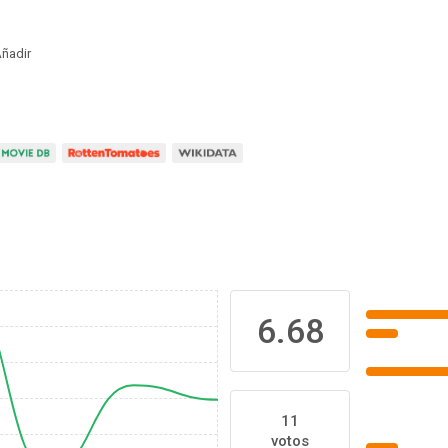
ñadir
6.68
11
votos