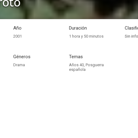
roto
Año
Duración
Clasif
2001
1 hora y 50 minutos
Sin inf
Géneros
Temas
Drama
Años 40
,
Posguerra
española