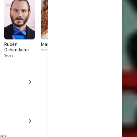
Rubén
María Vázquez
Pepo Oliva
Joseba
Ochandiano
Apaolaza
Sole
Sebas
inal