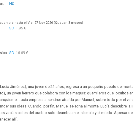
ón:
HD
sponible hasta el Vie, 27 Nov 2026 (Quedan 3 meses)
SD
1.95 €
sica:
SD
16.69 €
 (Lucía Jiménez), una joven de 21 años, regresa a un pequeño pueblo de montañ
), un joven herrero que colabora con los maquis: guerrilleros que, ocultos en 
franquismo. Lucía empieza a sentirse atraída por Manuel, sobre todo por el val
ender sus ideas. Cuando, por fin, Manuel se echa al monte, Lucía descubre la i
las vacías calles del pueblo sólo deambulan el silencio y el miedo. A pesar de
necer allí.