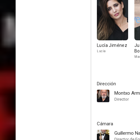
Lucía Jiménez
Ju
Bo
Lucía
Ma
Dirección
Montxo Arm
Director
Cámara
Guillermo N
Director de Fo