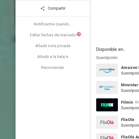
Compartir
Notificarme cuando...
N
Editar fechas de marcado
Añadir nota privada
Disponible en...
Añadir a la lista/s
Suscripción
Recomendar
Amazon 
Suscripci
Movistar
Suscripci
Filmin
Di
Suscripci
FlixOlé
Suscripci
FlixOlé 