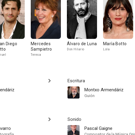
an Diego
Mercedes
Álvaro de Luna
María Botto
tto
Sampietro
Don Hilario
Lola
nuel
Teresa
Escritura
endáriz
Montxo Armendáriz
Guión
Sonido
avarro
Pascal Gaigne
tografía
Compositor de la Música Orig