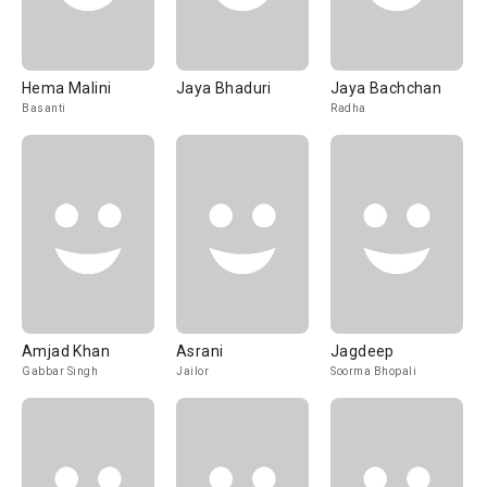
Hema Malini
Jaya Bhaduri
Jaya Bachchan
Basanti
Radha
Amjad Khan
Asrani
Jagdeep
Gabbar Singh
Jailor
Soorma Bhopali