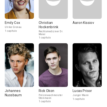
Emily Cox
Christian
Aaron Kissiov
Hockenbrink
Ulrike Gronau
1 capítulo
Rechtsmediziner Dr.
Meier
1 capítulo
Johannes
Rick Okon
Lucas Prisor
Nussbaum
Polizeiwachmeister
Junger Mann
Steinmann
1 capítulo
1 capítulo