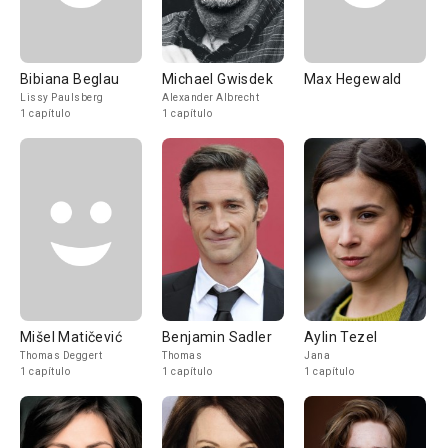
Bibiana Beglau
Michael Gwisdek
Max Hegewald
Lissy Paulsberg
Alexander Albrecht
1 capítulo
1 capítulo
Mišel Matičević
Benjamin Sadler
Aylin Tezel
Thomas Deggert
Thomas
Jana
1 capítulo
1 capítulo
1 capítulo