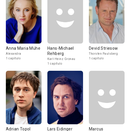
Anna Maria Mühe
Hans-Michael
Devid Striesow
Rehberg
Alexandra
Thorsten Paulsberg
1 capítulo
1 capítulo
Karl-Heinz Gronau
1 capítulo
Adrian Topol
Lars Eidinger
Marcus