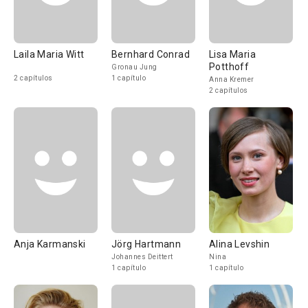
Laila Maria Witt
Bernhard Conrad
Lisa Maria
Potthoff
Gronau Jung
2 capítulos
1 capítulo
Anna Kremer
2 capítulos
Anja Karmanski
Jörg Hartmann
Alina Levshin
Johannes Deittert
Nina
1 capítulo
1 capítulo