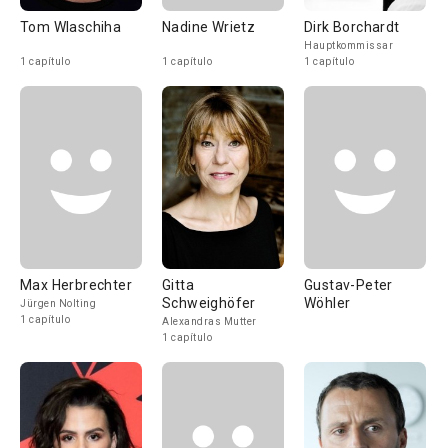
Tom Wlaschiha
Nadine Wrietz
Dirk Borchardt
Hauptkommissar
1 capítulo
1 capítulo
1 capítulo
Max Herbrechter
Gitta
Gustav-Peter
Schweighöfer
Wöhler
Jürgen Nolting
1 capítulo
Alexandras Mutter
1 capítulo