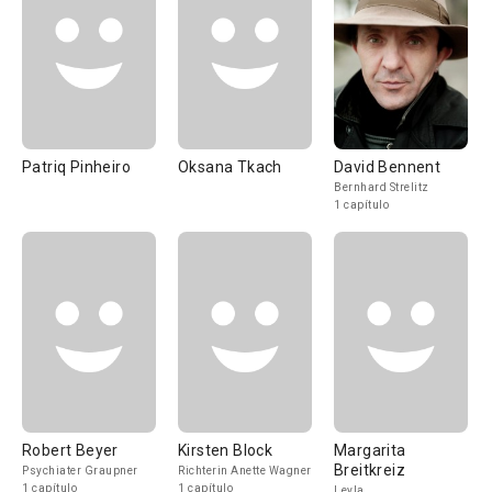
Patriq Pinheiro
Oksana Tkach
David Bennent
Bernhard Strelitz
1 capítulo
Robert Beyer
Kirsten Block
Margarita
Breitkreiz
Psychiater Graupner
Richterin Anette Wagner
1 capítulo
1 capítulo
Leyla