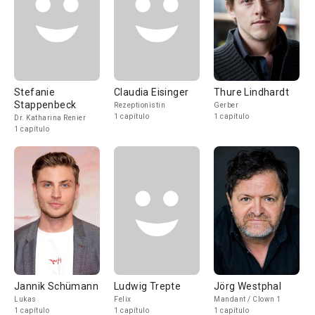
Stefanie
Claudia Eisinger
Thure Lindhardt
Stappenbeck
Rezeptionistin
Gerber
1 capítulo
1 capítulo
Dr. Katharina Renier
1 capítulo
Jannik Schümann
Ludwig Trepte
Jörg Westphal
Lukas
Felix
Mandant / Clown 1
1 capítulo
1 capítulo
1 capítulo