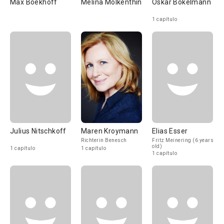
Max Boekhoff
Melina Molkenthin
Oskar Bökelmann
1 capítulo
Julius Nitschkoff
Maren Kroymann
Elias Esser
Richterin Benesch
Fritz Meinering (6 years
old)
1 capítulo
1 capítulo
1 capítulo