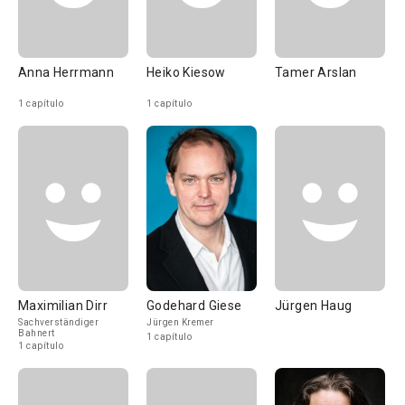
Anna Herrmann
Heiko Kiesow
Tamer Arslan
1 capítulo
1 capítulo
Maximilian Dirr
Godehard Giese
Jürgen Haug
Sachverständiger
Jürgen Kremer
Bahnert
1 capítulo
1 capítulo