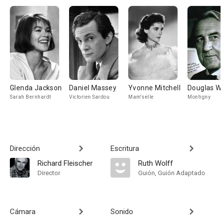
Glenda Jackson
Daniel Massey
Yvonne Mitchell
Douglas W
Sarah Bernhardt
Victorien Sardou
Mam'selle
Montigny
Dirección
Escritura
Richard Fleischer
Ruth Wolff
Director
Guión, Guión Adaptado
Cámara
Sonido