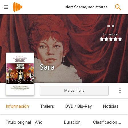
Identificarse/Registrarse
--
Sin valorar
Sara
Marcar ficha
Estrenada
Información
Trailers
DVD / Blu-Ray
Noticias
Título original
Año
Duración
Clasificación por edades