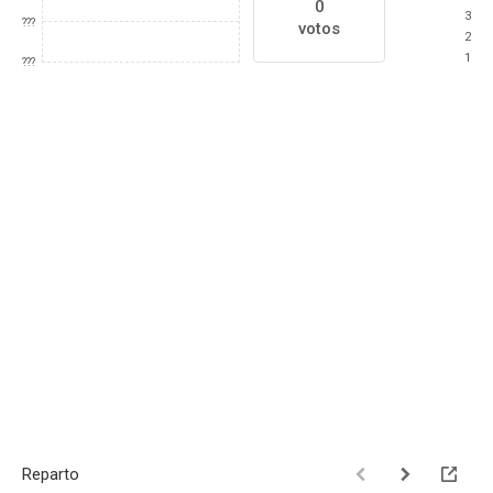
0
3
???
votos
2
1
???
Reparto