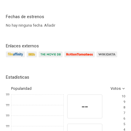
Fechas de estrenos
No hay ninguna fecha.
Añadir
Enlaces externos
Estadísticas
Popularidad
Votos
???
10
9
--
???
8
7
???
6
5
???
4