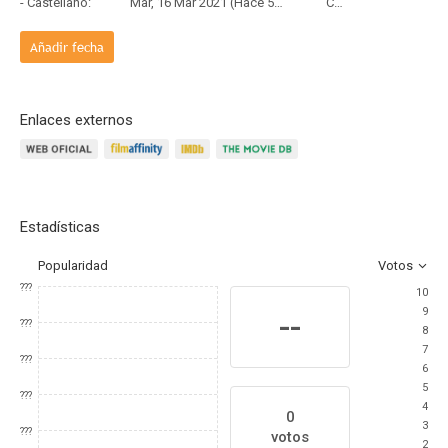
- Castellano:
Mar, 16 Mar 2021 (Hace 5 años y 4 meses)
Copia Física
Añadir fecha
Enlaces externos
Estadísticas
Popularidad
Votos
???
10
9
--
???
8
7
???
6
5
???
4
0
3
???
votos
2