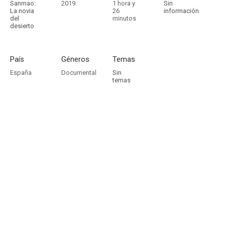
Sanmao:
2019
1 hora y
Sin
La novia
26
información
del
minutos
desierto
País
Géneros
Temas
España
Documental
Sin
temas