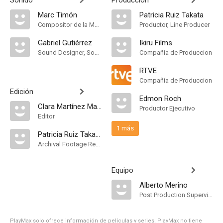
Sonido
Producción
Marc Timón
Patricia Ruiz Takata
Compositor de la Música Original
Productor, Line Producer
Gabriel Gutiérrez
Ikiru Films
Sound Designer, Sound Mixer
Compañía de Produccion
RTVE
Compañía de Produccion
Edición
Edmon Roch
Clara Martínez Malagelada
Productor Ejecutivo
Editor
1 más
Patricia Ruiz Takata
Archival Footage Research
Equipo
Alberto Merino
Post Production Supervisor
PlayMax solo ofrece información de películas y series, PlayMax no tiene