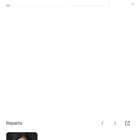
1
???
Reparto