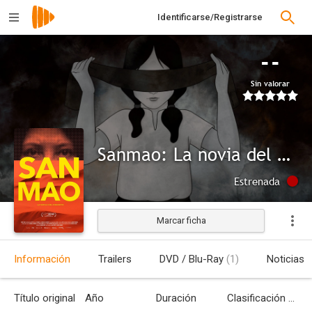
Identificarse/Registrarse
--
Sin valorar
Sanmao: La novia del desierto
Estrenada
Marcar ficha
Información
Trailers
DVD / Blu-Ray
(1)
Noticias
Título original
Año
Duración
Clasificación por edades