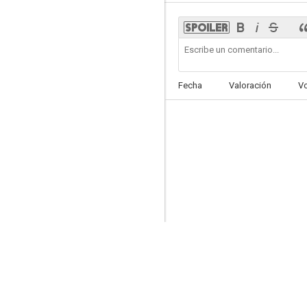
Mistletoe Mixup
Fecha
Valoración
V
--
Where Are You, Bobby Browning?
--