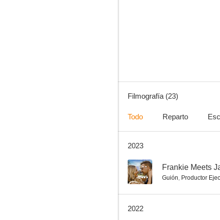
El cuerpo del delito
7.6
Filmografía (23)
Todo
Reparto
Esc
2023
Cougar Town
3.8
--
Frankie Meets J
Guión
,
Productor Ejec
2022