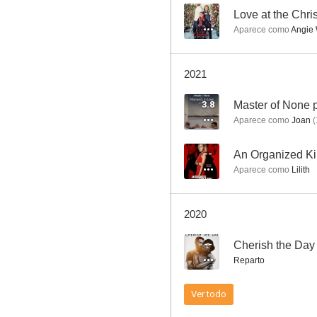
--
Love at the Chri
Aparece como
Angie 
Master of None presenta: Momentos de amor
2021
--
3.8
Aparece como
Joan
(
--
An Organized Kil
Aparece como
Lilith
2020
Dweller
--
Cherish the Day
--
Reparto
Ver todo