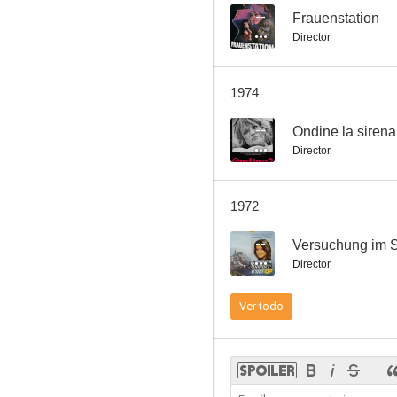
--
Frauenstation
Director
Ven, pajarito mío
1974
--
--
Ondine la sirena
Director
1972
--
Versuchung im
Director
DM-Killer
Ver todo
--