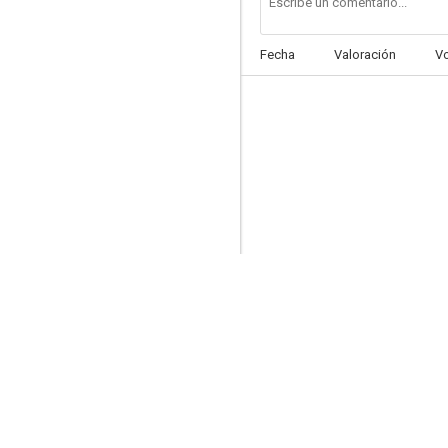
Fecha
Valoración
V
Tonio Kröger
--
Das schwarz-weiß-rote Himmelbett
--