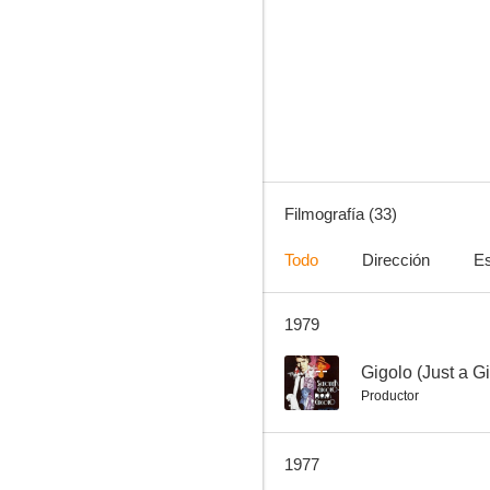
Ondine la sirena
--
Filmografía (33)
Todo
Dirección
Es
1979
Ohrfeigen
--
--
Gigolo (Just a G
Productor
1977