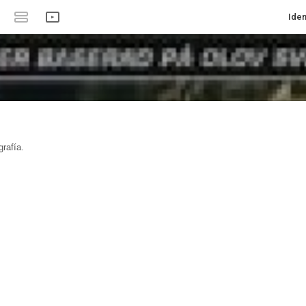
Iden
rafía.