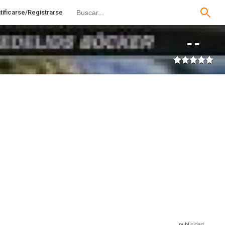
tificarse/Registrarse
--