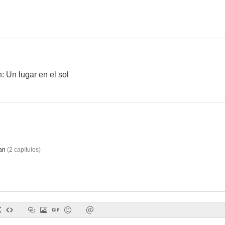
Jack
Sängkamrater
 Un lugar en el sol
an
(
2
capítulos
)