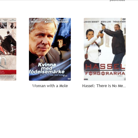
--
--
--
Woman with a Mole
Hassel: There Is No Mercy!
--
--
--