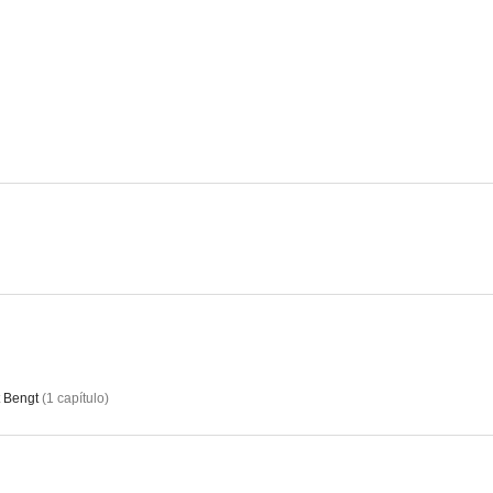
Hassel - De giriga
Hassel - Svarta banken
Hassel - Utp
--
--
Roland Hassel polis - Slavhandlarna
Roland Hassel polis - Offren
Nionde kom
--
--
t Bengt
(
1
capítulo
)