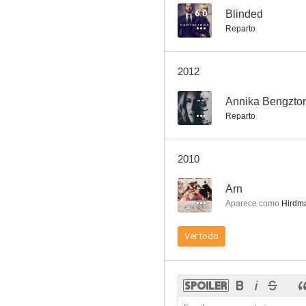
6.0
Blinded
Reparto
Tryggare kan ingen vara
2012
--
Annika Bengzton:
Reparto
2010
--
Arn
Aparece como
Hirdm
Ver todo