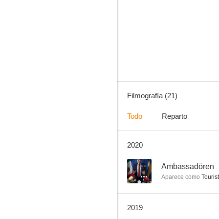
Beck
--
Filmografía (21)
Todo
Reparto
2020
Roland Hassel polis - Säkra papper
--
--
Ambassadören
Aparece como
Touris
2019