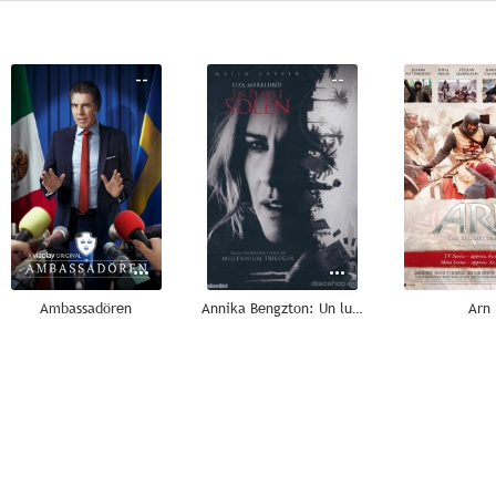
--
--
Ambassadören
Annika Bengzton: Un lugar en el sol
Arn
--
--