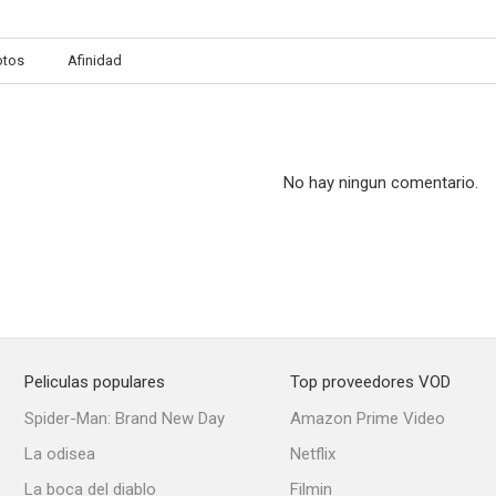
otos
Afinidad
Hester Street
Adios mi amor
No hay ningun comentario.
Peliculas populares
Top proveedores VOD
Spider-Man: Brand New Day
Amazon Prime Video
La odisea
Netflix
La boca del diablo
Filmin