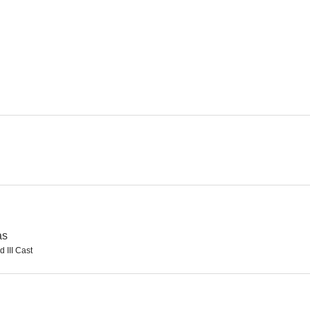
Camino al infierno
¿Quién es Julia?
Navidades in
7.2
7.0
Más fuerte que el odio
La ley de Los Ángeles
5.5
4.0
as
 III Cast