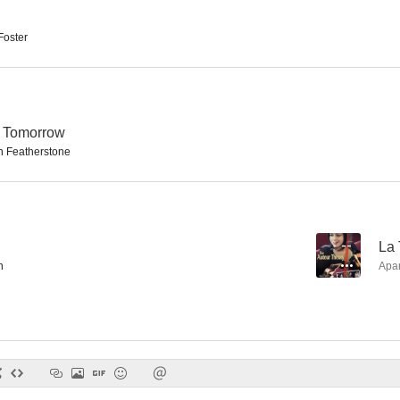
 Foster
La chica del adiós
Querido detective
Adiós a las
--
--
r Tomorrow
 Featherstone
--
La 
n
Apa
Al otro lado de la luna
Josephine Baker
--
--