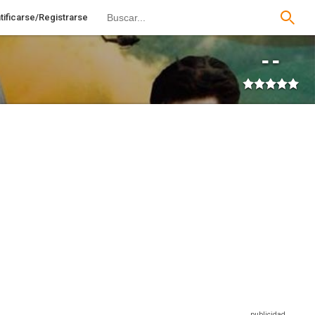
tificarse/Registrarse
--