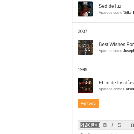
--
Sed de luz
Aparece como
'Silky'
Oscar, ¡quita las manos!
2007
--
--
Best Wishes Fo
Aparece como
Joseph
1999
6.3
El fin de los días
Aparece como
Carso
La Teoría del Autor
Ver todo
--