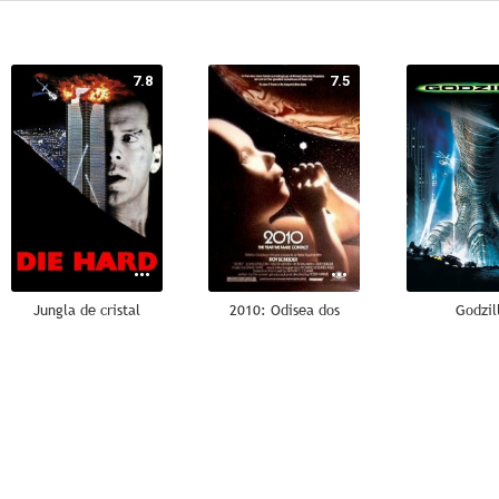
7.8
7.5
Jungla de cristal
2010: Odisea dos
Godzil
9.0
8.0