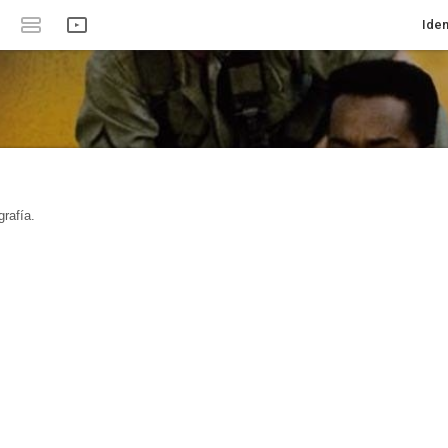
Iden
rafía.