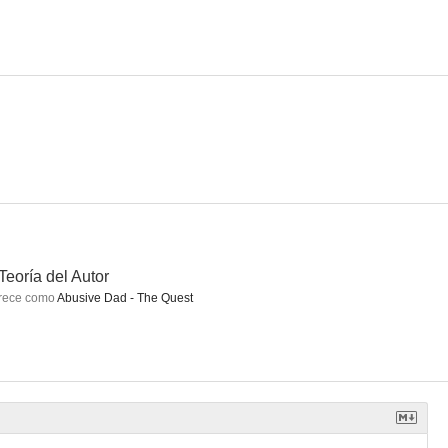
 chicas
Sed de luz
Best Wishes For Tomorrow
--
--
--
Teoría del Autor
rece como
Abusive Dad - The Quest
Hay que salvar a Papá Noel
The Last Innocent Man
Matlock