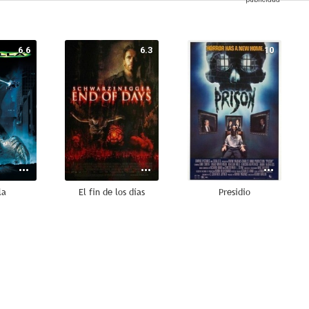
6.6
6.3
10
la
El fin de los días
Presidio
8.0
7.9
7.6