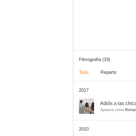
Apunta, dispara y corre
7.3
Filmografía (33)
Todo
Reparto
2017
Dispara a matar
5.7
--
Adiós a las chic
Aparece como
Richard
2010