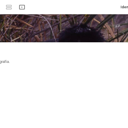
Iden
rafía.