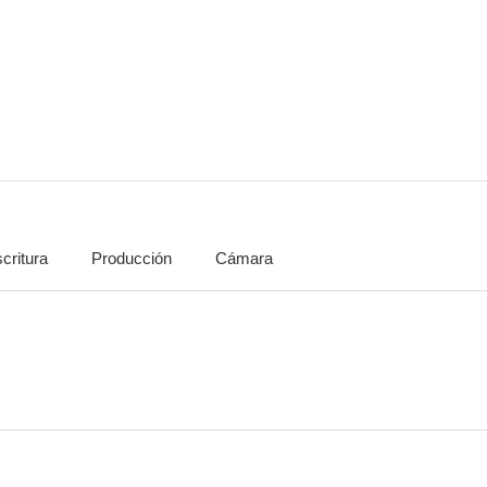
Scream
Ring de fuego
The B
--
--
critura
Producción
Cámara
Proyecto Mindstorm
Mentes turbulentas
Epicen
--
--