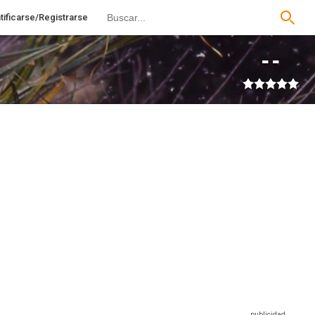
tificarse/Registrarse
--