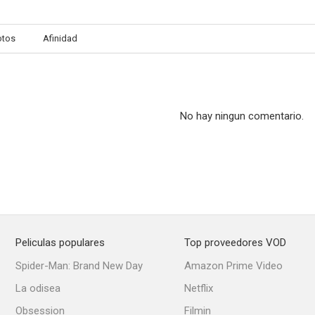
otos
Afinidad
Riot. La revuelta
Alto voltaje
El hombre h
--
--
No hay ningun comentario.
Peliculas populares
Top proveedores VOD
Los caballeros de la muerte
Una mujer peligrosa
Furia
Spider-Man: Brand New Day
Amazon Prime Video
--
--
La odisea
Netflix
Obsession
Filmin