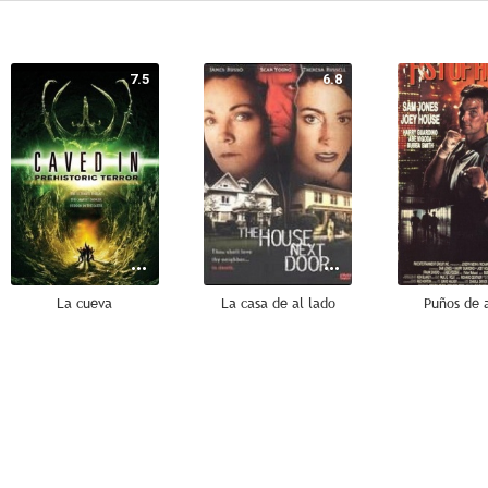
7.5
6.8
La cueva
La casa de al lado
Puños de 
3.0
2.0