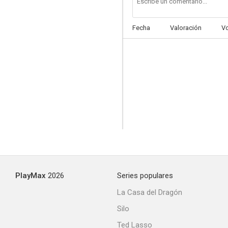
Fecha
Valoración
V
Con su propia justicia
--
PlayMax
2026
Series populares
El último hombre íntegro
La Casa del Dragón
--
Silo
Ted Lasso