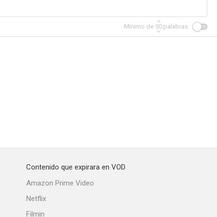
Mínimo de
50
palabras
olograma
Cybertracker (Cyborg ejecutor)
Cybertracker 2
--
--
--
Contenido que expirara en VOD
Creados para obedecer
Objetivo mortal
Amazon Prime Video
--
--
--
Netflix
Filmin