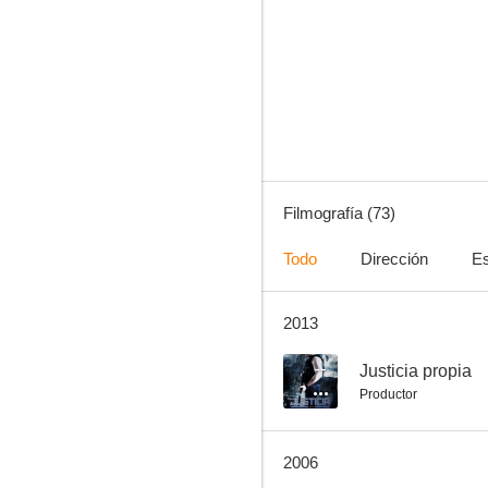
Traición de patriotas
--
Filmografía (73)
Todo
Dirección
Es
2013
Puedes besar a la novia
--
--
Justicia propia
Productor
2006