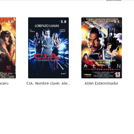
6.0
5.8
5.5
acero
CIA. Nombre clave: Alexa
Alien Exterminador
1.0
--
--