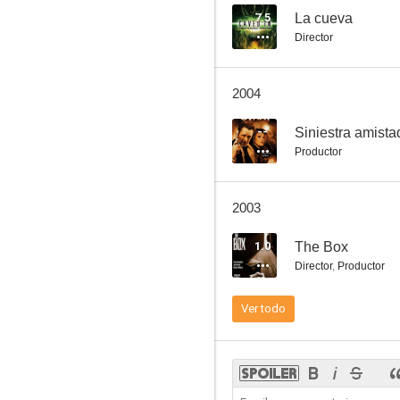
7.5
La cueva
Director
Avalancha
2004
--
--
Siniestra amista
Productor
2003
1.0
The Box
Director
,
Productor
Dumb Luck in Vegas
Ver todo
--