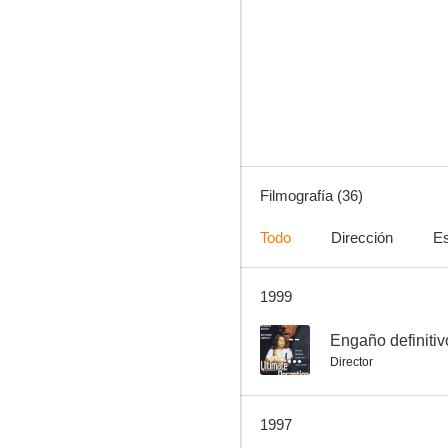
Werewolf
8.8
Filmografía (36)
Todo
Dirección
Es
1999
Miami Vice - Corrupción en Miami
8.0
--
Engaño definitiv
Director
1997