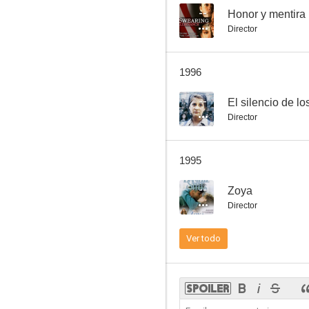
--
Honor y mentira
Director
McCloud
1996
7.0
--
El silencio de lo
Director
1995
--
Zoya
Director
Galáctica: Estrella de combate (Battlestar Galactica)
Ver todo
--