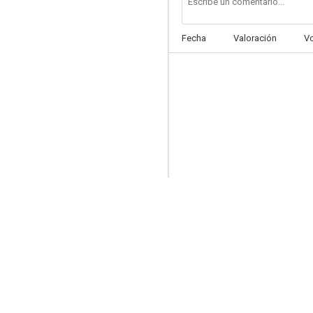
Fecha
Valoración
V
La canción de Leanna
--
Zoya
--