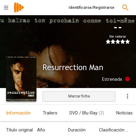
Identificarse/Registrarse
--
Sin valorar
Resurrection Man
Estrenada
Marcar ficha
Información
Trailers
DVD / Blu-Ray
(3)
Noticias
Título original
Año
Duración
Clasificación por edades