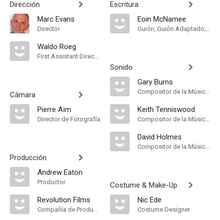
Dirección
Escritura
Marc Evans
Eoin McNamee
Director
Guión, Guión Adaptado, Novela
Waldo Roeg
First Assistant Director
Sonido
Gary Burns
Compositor de la Música Original
Cámara
Pierre Aïm
Keith Tenniswood
Director de Fotografía
Compositor de la Música Original
David Holmes
Compositor de la Música Original
Producción
Andrew Eaton
Productor
Costume & Make-Up
Revolution Films
Nic Ede
Compañía de Produccion
Costume Designer