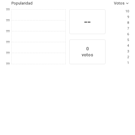
Popularidad
Votos
???
10
9
--
???
8
7
???
6
5
???
4
0
3
???
votos
2
1
???