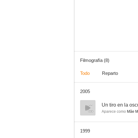
Tierra fría
--
Filmografía (8)
Todo
Reparto
2005
Os Abismos da Meia-Noite
--
Un tiro en la os
Aparece como
Mãe Me
1999