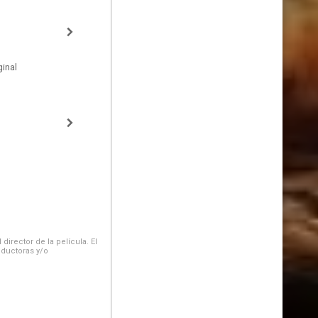
inal
irector de la película. El
oductoras y/o