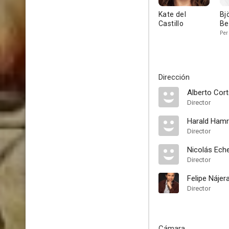
Kate del
Bj
Castillo
Be
Per
Dirección
Alberto Cor
Director
Harald Hamr
Director
Nicolás Eche
Director
Felipe Nájer
Director
Cámara