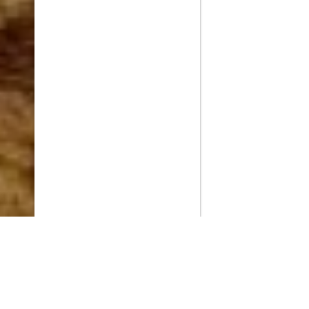
PlayMax
2026
Series populares
La Casa del Dragón
Silo