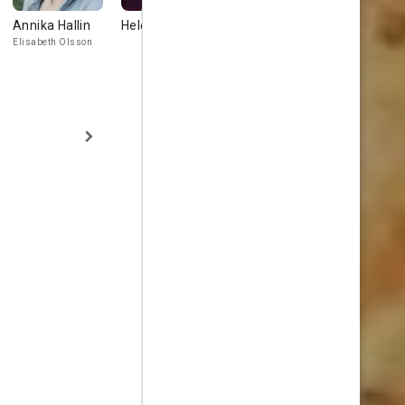
Annika Hallin
Helena Rojo
Sten Ljunggren
René Strick
Elisabeth Olsson
Tore Graan