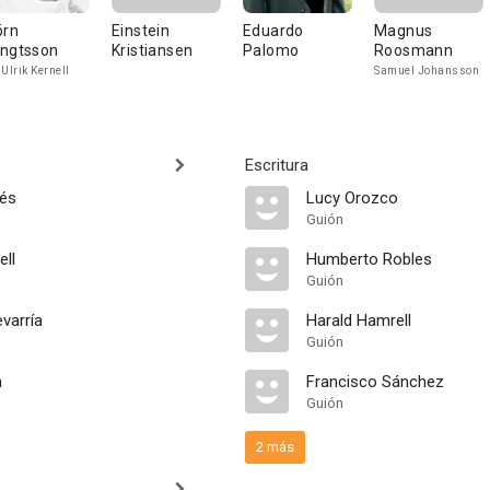
örn
Einstein
Eduardo
Magnus
ngtsson
Kristiansen
Palomo
Roosmann
 Ulrik Kernell
Samuel Johansson
Escritura
tés
Lucy Orozco
Guión
ell
Humberto Robles
Guión
varría
Harald Hamrell
Guión
a
Francisco Sánchez
Guión
2 más