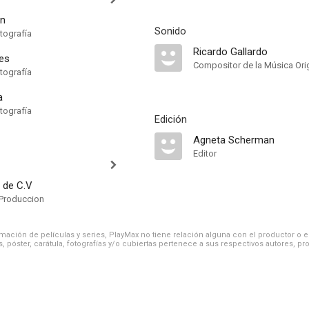
on
Sonido
tografía
Ricardo Gallardo
es
Compositor de la Música Orig
tografía
a
tografía
Edición
Agneta Scherman
Editor
. de C.V
Produccion
ación de películas y series, PlayMax no tiene relación alguna con el productor o el d
, póster, carátula, fotografías y/o cubiertas pertenece a sus respectivos autores, pr