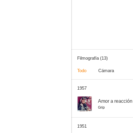
La casa en la sombra
--
Filmografía (13)
Todo
Cámara
1957
Bride for Sale
--
4.5
Amor a reacción
Grip
1951