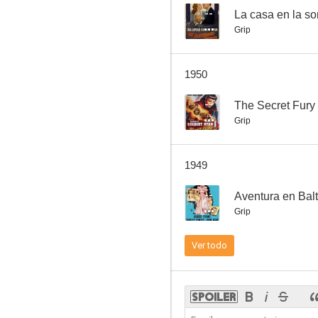
--
La casa en la s
Grip
La viuda negra
1950
--
--
The Secret Fury
Grip
1949
--
Aventura en Bal
Grip
No Marriage Ties
Ver todo