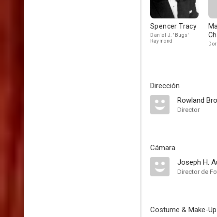
Spencer Tracy
Ma
Ch
Daniel J. 'Bugs'
Raymond
Dor
Dirección
Rowland Br
Director
Cámara
Joseph H. A
Director de Fo
Costume & Make-Up