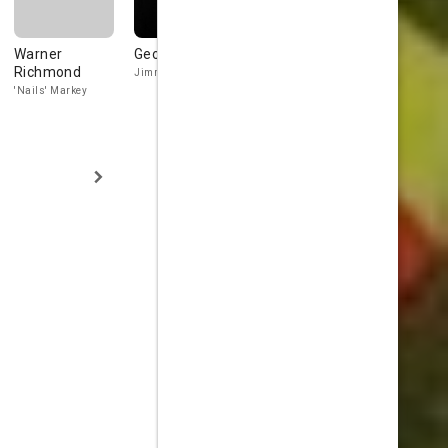
Warner
George Raft
John Swor
Leon Ame
Richmond
Jimmy Kirk
Contractor
Hood
'Nails' Markey