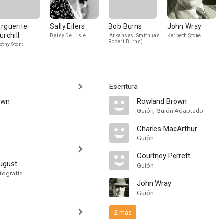
rguerite
Sally Eilers
Bob Burns
John Wray
urchill
Daisy De Lisle
'Arkansas' Smith (as
Kenneth Stone
Robert Burns)
othy Stone
Escritura
own
Rowland Brown
Guión, Guión Adaptado
Charles MacArthur
Guión
Courtney Perrett
ugust
Guión
tografía
John Wray
Guión
2 más