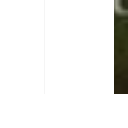
Contenido que expirara en VOD
Amazon Prime Video
Movistar+