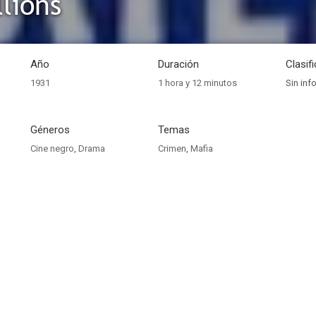
lions
Año
Duración
Clasif
1931
1 hora y 12 minutos
Sin inf
Géneros
Temas
Cine negro
,
Drama
Crimen
,
Mafia