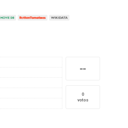
--
0
votos