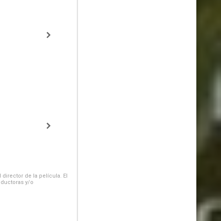
irector de la película. El
oductoras y/o