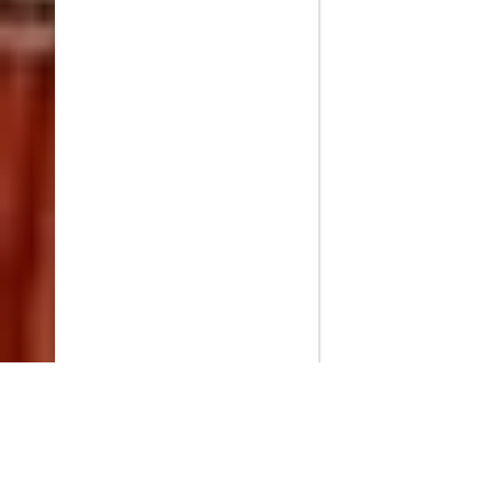
PlayMax
2026
Series populares
La Casa del Dragón
Silo