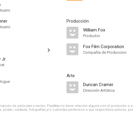
n
tuario
hner
Producción
tuario
William Fox
Productor
Fox Film Corporation
Compañía de Produccion
 Jr.
ist
Arte
alogue
Duncan Cramer
Dirección Artística
ación de películas y series, PlayMax no tiene relación alguna con el productor o el d
, póster, carátula, fotografías y/o cubiertas pertenece a sus respectivos autores, pr