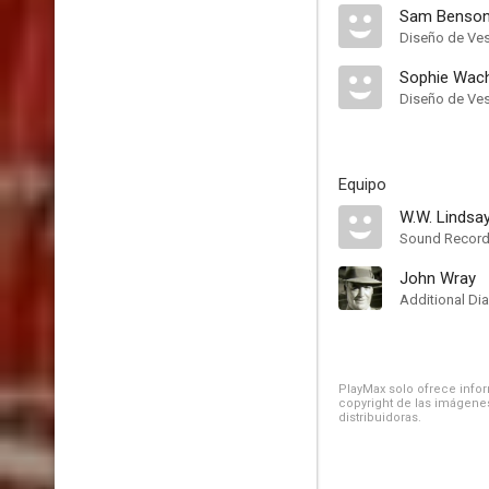
Sam Benso
Diseño de Ves
Sophie Wac
Diseño de Ves
Equipo
W.W. Lindsay
Sound Record
John Wray
Additional Di
PlayMax solo ofrece inform
copyright de las imágenes
distribuidoras.